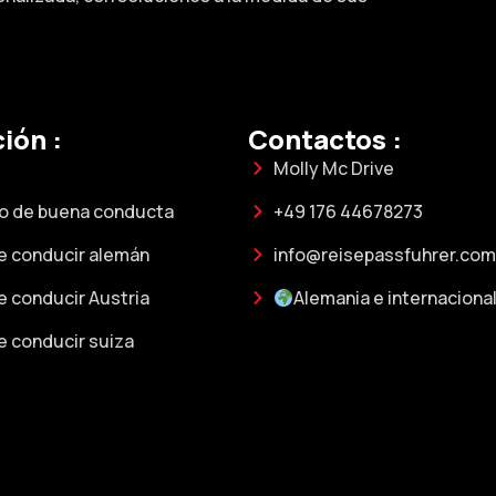
ión :
Contactos :
Molly Mc Drive
do de buena conducta
+49 176 44678273
e conducir alemán
info@reisepassfuhrer.com
 conducir Austria
Alemania e internaciona
e conducir suiza