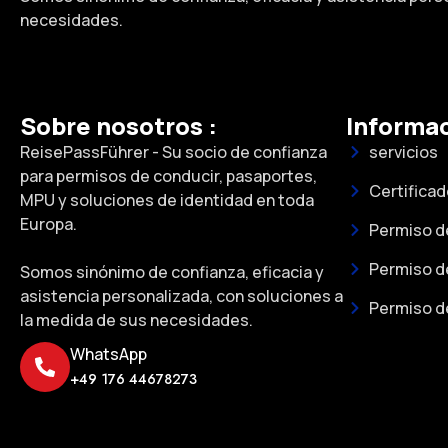
necesidades.
Sobre nosotros :
Informac
ReisePassFührer - Su socio de confianza
servicios
para permisos de conducir, pasaportes,
Certifica
MPU y soluciones de identidad en toda
Europa.
Permiso d
Permiso de
Somos sinónimo de confianza, eficacia y
asistencia personalizada, con soluciones a
Permiso d
la medida de sus necesidades.
WhatsApp
+49 176 44678273