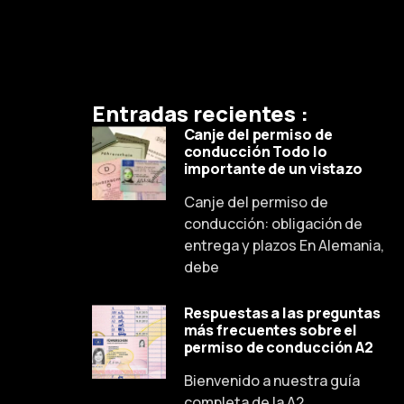
Entradas recientes :
Canje del permiso de
conducción Todo lo
importante de un vistazo
Canje del permiso de
conducción: obligación de
Russian
l
entrega y plazos En Alemania,
debe
Dutch
Chinese
Respuestas a las preguntas
más frecuentes sobre el
Lithuanian
permiso de conducción A2
French
Bienvenido a nuestra guía
Czech
completa de la A2