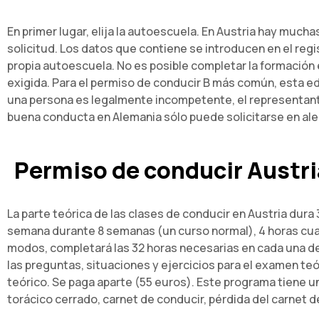
En primer lugar, elija la autoescuela. En Austria hay much
solicitud. Los datos que contiene se introducen en el regi
propia autoescuela. No es posible completar la formación
exigida. Para el permiso de conducir B más común, esta eda
una persona es legalmente incompetente, el representante 
buena conducta en Alemania sólo puede solicitarse en ale
Permiso de conducir Austri
La parte teórica de las clases de conducir en Austria dura 
semana durante 8 semanas (un curso normal), 4 horas cuatr
modos, completará las 32 horas necesarias en cada una de 
las preguntas, situaciones y ejercicios para el examen te
teórico. Se paga aparte (55 euros). Este programa tiene un
torácico cerrado, carnet de conducir, pérdida del carnet d