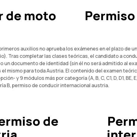
r de moto
Permiso 
 primeros auxilios no aprueba los exámenes en el plazo de un
io). Tras completar las clases teóricas, el candidato a con
o un documento de identidad (sin él no será admitido al ex
 el mismo para toda Austria. El contenido del examen teóri
ón- y 9 módulos más por categoría (A, B, C, C1, D, D1, BE, E
ía B, permiso de conducir internacional austria.
ermiso de
Perm
ria
inter