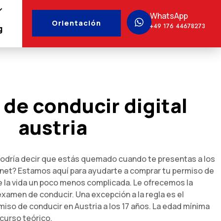
WhatsApp
Orientación
+49 176 44678273
g
de conducir digital
austria
 podría decir que estás quemado cuando te presentas a los
net? Estamos aquí para ayudarte a comprar tu permiso de
 la vida un poco menos complicada. Le ofrecemos la
xamen de conducir. Una excepción a la regla es el
iso de conducir en Austria a los 17 años. La edad mínima
 curso teórico.