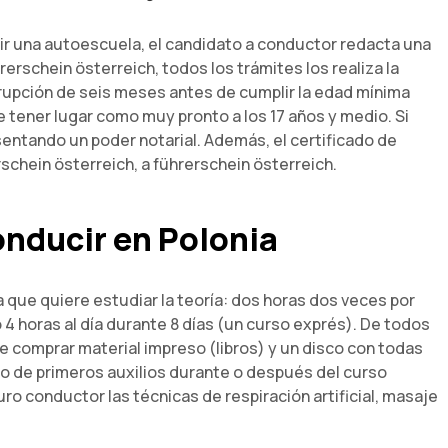
egir una autoescuela, el candidato a conductor redacta una
erschein österreich, todos los trámites los realiza la
rrupción de seis meses antes de cumplir la edad mínima
e tener lugar como muy pronto a los 17 años y medio. Si
entando un poder notarial. Además, el certificado de
chein österreich, a führerschein österreich.
nducir en Polonia
la que quiere estudiar la teoría: dos horas dos veces por
4 horas al día durante 8 días (un curso exprés). De todos
e comprar material impreso (libros) y un disco con todas
rso de primeros auxilios durante o después del curso
ro conductor las técnicas de respiración artificial, masaje