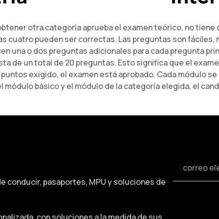
obtener otra categoría aprueba el examen teórico, no tiene 
as cuatro pueden ser correctas. Las preguntas son fáciles, m
ecen una o dos preguntas adicionales para cada pregunta pri
sta de un total de 20 preguntas. Esto significa que el exa
 puntos exigido, el examen está aprobado. Cada módulo se e
el módulo básico y el módulo de la categoría elegida, el ca
de conducir, pasaportes, MPU y soluciones de
onalizada, con soluciones a la medida de sus