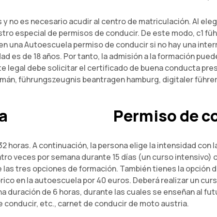
as y no es necesario acudir al centro de matriculación. Al el
stro especial de permisos de conducir. De este modo, c1 führ
 en una
Autoescuela
permiso de conducir si no hay una inte
d es de 18 años. Por tanto, la admisión a la formación pued
legal debe solicitar el certificado de buena conducta pres
mán, führungszeugnis beantragen hamburg, digitaler führers
a
Permiso de co
32 horas. A continuación, la persona elige la intensidad con 
o veces por semana durante 15 días (un curso intensivo) o 
las tres opciones de formación. También tienes la opción d
órico en la autoescuela por 40 euros. Deberá realizar un cu
a duración de 6 horas, durante las cuales se enseñan al futu
e conducir, etc., carnet de conducir de moto austria.