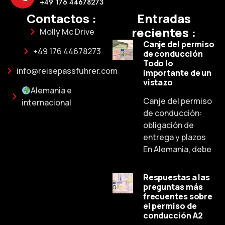
+49 176 44678273
Contactos :
Entradas
recientes :
Molly Mc Drive
Canje del permiso
+49 176 44678273
de conducción
Todo lo
info@reisepassfuhrer.com
importante de un
vistazo
Alemania e
Canje del permiso
internacional
de conducción:
obligación de
entrega y plazos
En Alemania, debe
Respuestas a las
preguntas más
frecuentes sobre
el permiso de
Russian
conducción A2