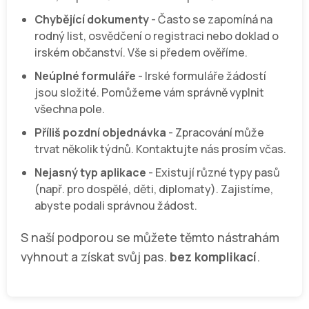
Chybějící dokumenty
- Často se zapomíná na
rodný list, osvědčení o registraci nebo doklad o
irském občanství. Vše si předem ověříme.
Neúplné formuláře
- Irské formuláře žádostí
jsou složité. Pomůžeme vám správně vyplnit
všechna pole.
Příliš pozdní objednávka
- Zpracování může
trvat několik týdnů. Kontaktujte nás prosím včas.
Nejasný typ aplikace
- Existují různé typy pasů
(např. pro dospělé, děti, diplomaty). Zajistíme,
abyste podali správnou žádost.
S naší podporou se můžete těmto nástrahám
vyhnout a získat svůj pas.
bez komplikací
.