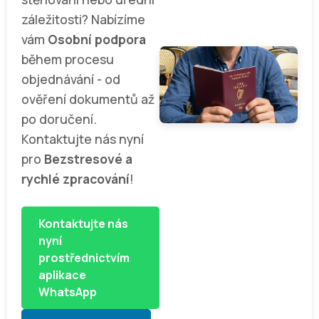
záležitosti? Nabízíme
vám
Osobní podpora
během procesu
objednávání - od
ověření dokumentů až
po doručení.
Kontaktujte nás nyní
pro
Bezstresové a
rychlé zpracování
!
Kontaktujte nás
nyní
prostřednictvím
aplikace
WhatsApp