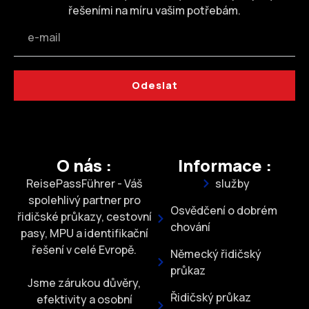
řešeními na míru vašim potřebám.
Odeslat
O nás :
Informace :
ReisePassFührer - Váš
služby
spolehlivý partner pro
Osvědčení o dobrém
řidičské průkazy, cestovní
chování
pasy, MPU a identifikační
řešení v celé Evropě.
Německý řidičský
průkaz
Jsme zárukou důvěry,
Řidičský průkaz
efektivity a osobní