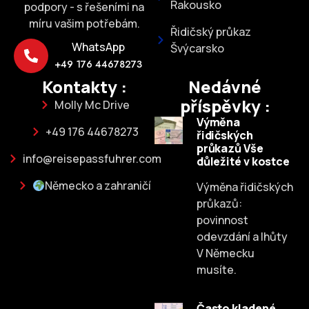
Rakousko
podpory - s řešeními na
míru vašim potřebám.
Řidičský průkaz
WhatsApp
Švýcarsko
+49 176 44678273
Kontakty :
Nedávné
příspěvky :
Molly Mc Drive
Výměna
+49 176 44678273
řidičských
průkazů Vše
info@reisepassfuhrer.com
důležité v kostce
Německo a zahraničí
Výměna řidičských
průkazů:
povinnost
odevzdání a lhůty
V Německu
musíte.
Často kladené