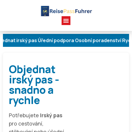
t irský pas Úřední podpora Osobní poradenství Rychlé do
Objednat
irský pas -
snadno a
rychle
Potřebujete
Irský pas
pro cestování,
stěhování nebo úřední