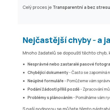
Celý proces je
Transparentní a bez stres
Nejčastější chyby - a j
Mnoho žadatelů se dopouští těchto chyb, 
Nesprávné nebo zastaralé pasové fotogra
Chybějící dokumenty
- Často se zapomíná na
Neúplné formuláře
- Pomůžeme vám správně 
Podání žádosti příliš pozdě
- Zpracování můž
Problémy s plánováním
- Pomáháme vám rych
S naší podporou se můžete těmto nástrahá