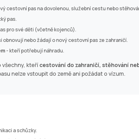
nový cestovní pas na dovolenou, služební cestu nebo stěhován
cký pas.
pas pro své děti (včetně kojenců).
 si obnovují nebo žádají o nový cestovní pas ze zahraničí.
em
- kteří potřebují náhradu.
o všechny, kteří
cestování do zahraničí, stěhování neb
asu nelze vstoupit do země ani požádat o vízum.
ikaci a schůzky.