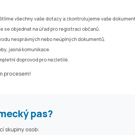
tlíme všechny vaše dotazy a zkontrolujeme vaše dokument
 se objednat na úřad pro registraci občanů.
ůvodu nesprávných nebo neúplných dokumentů.
oby, jasná komunikace.
pletní doprovod pro nezletilé.
ým procesem!
ěmecký pas?
cí skupiny osob: