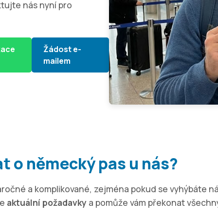
tujte nás nyní pro
kace
Žádost e-
mailem
at o německý pas u nás?
ročné a komplikované, zejména pokud se vyhýbáte n
že
aktuální požadavky
a pomůže vám překonat všechny