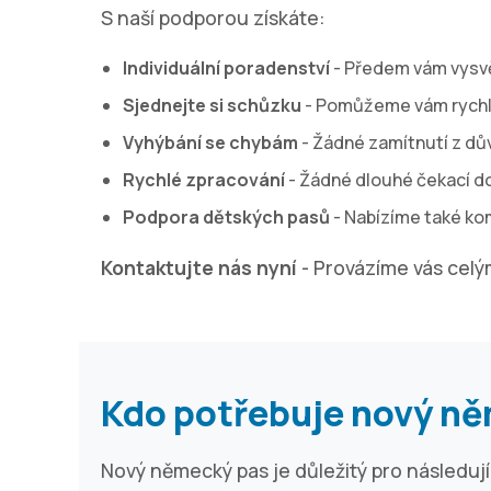
S naší podporou získáte:
Individuální poradenství
- Předem vám vysvě
Sjednejte si schůzku
- Pomůžeme vám rychle
Vyhýbání se chybám
- Žádné zamítnutí z d
Rychlé zpracování
- Žádné dlouhé čekací d
Podpora dětských pasů
- Nabízíme také kom
Kontaktujte nás nyní
- Provázíme vás cel
Kdo potřebuje nový n
Nový německý pas je důležitý pro následují