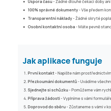
Úspora času
- Žádné dlouhé čekací doby ani 
100% správné dokumenty
- Vše předem kon
Transparentní náklady
- Žádné skryté popla
Osobní kontaktní osoba
- Máte pevně stano
Jak aplikace funguje
První kontakt
- Napište nám prostřednictvím
Přezkoumání dokumentů
- Uvádíme všechn
Sjednejte si schůzku
- Pomůžeme vám rychle
Příprava žádosti
- Vyplníme s vámi formuláře
Doprovod do sběru
- Zůstaneme s vámi v ko