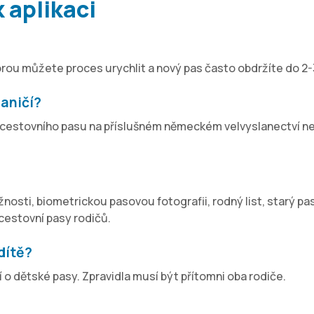
 aplikaci
orou můžete proces urychlit a nový pas často obdržíte do 2-
raničí?
í cestovního pasu na příslušném německém velvyslanectví n
osti, biometrickou pasovou fotografii, rodný list, starý pas
 cestovní pasy rodičů.
dítě?
o dětské pasy. Zpravidla musí být přítomni oba rodiče.