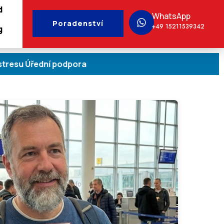
d
WhatsApp
Poradenství
+49 15211539342
g
řední podpora