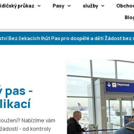
idičský průkaz
Pasy
služby
Obcho
Blo
kacích lhůt Pas pro dospělé a děti Žádost bez stresu Ú
 pas -
likací
loužení? Nabízíme vám
ádostí - od kontroly