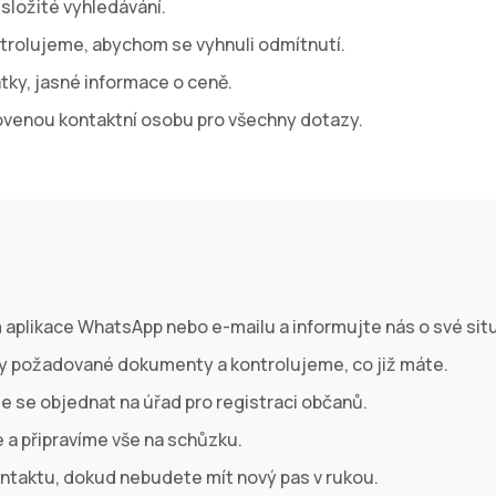
složité vyhledávání.
trolujeme, abychom se vyhnuli odmítnutí.
tky, jasné informace o ceně.
venou kontaktní osobu pro všechny dotazy.
 aplikace WhatsApp nebo e-mailu a informujte nás o své situ
y požadované dokumenty a kontrolujeme, co již máte.
 se objednat na úřad pro registraci občanů.
 a připravíme vše na schůzku.
ntaktu, dokud nebudete mít nový pas v rukou.