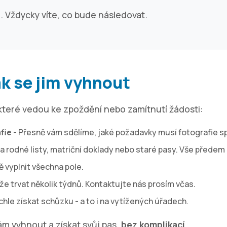
u
. Vždycky víte, co bude následovat.
ak se jim vyhnout
které vedou ke zpoždění nebo zamítnutí žádosti:
fie
- Přesně vám sdělíme, jaké požadavky musí fotografie s
 rodné listy, matriční doklady nebo staré pasy. Vše předem
vyplnit všechna pole.
e trvat několik týdnů. Kontaktujte nás prosím včas.
le získat schůzku - a to i na vytížených úřadech.
m vyhnout a získat svůj pas.
bez komplikací
.