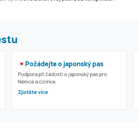
estu
Požádejte o japonský pas
Podpora při žádosti o japonský pas pro
Němce a cizince.
Zjistěte více