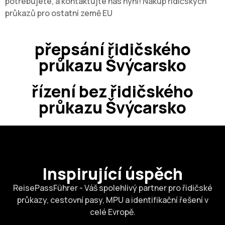
potřebujete, a kontaktujte nás nyní! Nákup řidičských
průkazů pro ostatní země EU
přepsání řidičského
průkazu Švýcarsko
řízení bez řidičského
průkazu Švýcarsko
Inspirující úspěch
ReisePassFührer - Váš spolehlivý partner pro řidičské
průkazy, cestovní pasy, MPU a identifikační řešení v
celé Evropě.