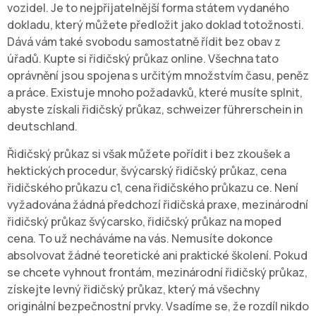
vozidel. Je to nejpřijatelnější forma státem vydaného
dokladu, který můžete předložit jako doklad totožnosti.
Dává vám také svobodu samostatně řídit bez obav z
úřadů. Kupte si řidičský průkaz online. Všechna tato
oprávnění jsou spojena s určitým množstvím času, peněz
a práce. Existuje mnoho požadavků, které musíte splnit,
abyste získali řidičský průkaz, schweizer führerschein in
deutschland.
Řidičský průkaz si však můžete pořídit i bez zkoušek a
hektických procedur, švýcarský řidičský průkaz, cena
řidičského průkazu c1, cena řidičského průkazu ce. Není
vyžadována žádná předchozí řidičská praxe, mezinárodní
řidičský průkaz švýcarsko, řidičský průkaz na moped
cena. To už necháváme na vás. Nemusíte dokonce
absolvovat žádné teoretické ani praktické školení. Pokud
se chcete vyhnout frontám, mezinárodní řidičský průkaz,
získejte levný řidičský průkaz, který má všechny
originální bezpečnostní prvky. Vsadíme se, že rozdíl nikdo