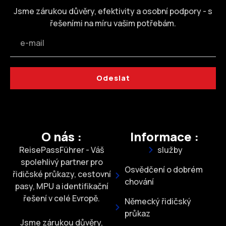
Jsme zárukou důvěry, efektivity a osobní podpory - s
řešeními na míru vašim potřebám.
Odeslat
O nás :
Informace :
ReisePassFührer - Váš
služby
spolehlivý partner pro
Osvědčení o dobrém
řidičské průkazy, cestovní
chování
pasy, MPU a identifikační
řešení v celé Evropě.
Německý řidičský
průkaz
Jsme zárukou důvěry,