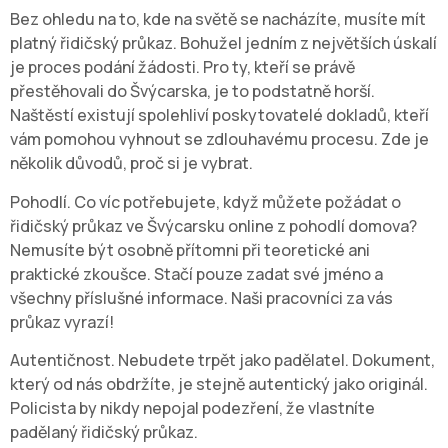
Bez ohledu na to, kde na světě se nacházíte, musíte mít
platný řidičský průkaz. Bohužel jedním z největších úskalí
je proces podání žádosti. Pro ty, kteří se právě
přestěhovali do Švýcarska, je to podstatně horší.
Naštěstí existují spolehliví poskytovatelé dokladů, kteří
vám pomohou vyhnout se zdlouhavému procesu. Zde je
několik důvodů, proč si je vybrat.
Pohodlí. Co víc potřebujete, když můžete požádat o
řidičský průkaz ve Švýcarsku online z pohodlí domova?
Nemusíte být osobně přítomni při teoretické ani
praktické zkoušce. Stačí pouze zadat své jméno a
všechny příslušné informace. Naši pracovníci za vás
průkaz vyrazí!
Autentičnost. Nebudete trpět jako padělatel. Dokument,
který od nás obdržíte, je stejně autentický jako originál.
Policista by nikdy nepojal podezření, že vlastníte
padělaný řidičský průkaz.