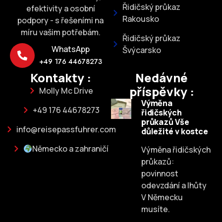
Řidičský průkaz
efektivity a osobní
Rakousko
podpory - s řešeními na
míru vašim potřebám.
Řidičský průkaz
WhatsApp
Švýcarsko
+49 176 44678273
Kontakty :
Nedávné
příspěvky :
Molly Mc Drive
Výměna
+49 176 44678273
řidičských
průkazů Vše
info@reisepassfuhrer.com
důležité v kostce
Německo a zahraničí
Výměna řidičských
průkazů:
povinnost
odevzdání a lhůty
V Německu
musíte.