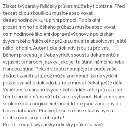
Získat švýcarský řidičský průkaz může být obtížné. Před
teoretickou zkouškou musíte absolvovat
desetihodinový kurz první pomoci. Po získání
prozatímního řidičského průkazu musíte absolvovat
osmihodinové školení dopravní výchovy a po získání
švýcarského řidičského průkazu musíte absolvovat ještě
několik hodin. Autentické doklady jsou tu pro vás.
Během procesu je třeba vyřídit spoustu dokumentů a
vyjasnit si národní jazyky, jako je italština, němčina nebo
francouzština. Pokud v testu neuspějete, bude vaše
žádost zamítnuta, což může znamenat, že na vydání
požadovaného dokladu budete muset čekat ještě déle.
Výběrem falešného švýcarského řidičského průkazu se
těmto problémům můžete zcela vyhnout. Nabízíme vám
širokou škálu originálních prací, které jsou zařazeny do
hlavní databáze. Podívejte se na naše služby nyní a
sdělte nám, co potřebujete!
Proč si koupit švýcarský řidičský průkaz u nás?