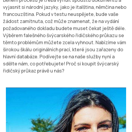
Během procesu je třeba vyřídit spoustu dokumentů a
vyjasnit si národní jazyky, jako je italština, němčina nebo
francouzština. Pokud v testu neuspějete, bude vaše
žádost zamítnuta, což může znamenat, že na vydání
požadovaného dokladu budete muset čekat ještě déle.
Výběrem falešného švýcarského řidičského průkazu se
těmto problémům můžete zcela vyhnout. Nabízíme vám
širokou škálu originálních prací, které jsou zařazeny do
hlavní databáze. Podívejte se na naše služby nyní a
sdělte nám, co potřebujete! Proč si koupit švýcarský
řidičský průkaz právě u nás?