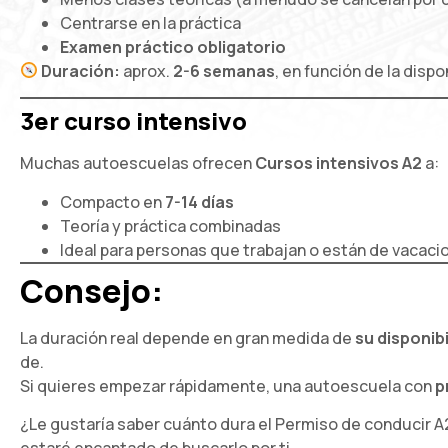
Centrarse en la práctica
Examen práctico obligatorio
Duración:
aprox.
2-6 semanas
, en función de la dispo
3er curso intensivo
Muchas autoescuelas ofrecen
Cursos intensivos A2
a:
Compacto en
7-14 días
Teoría y práctica combinadas
Ideal para personas que trabajan o están de vacaci
Consejo:
La duración real depende en gran medida de
su disponib
de.
Si quieres empezar rápidamente, una autoescuela con
p
¿Le gustaría saber cuánto dura el
Permiso de conducir A
estaré encantado de buscarlo por ti.