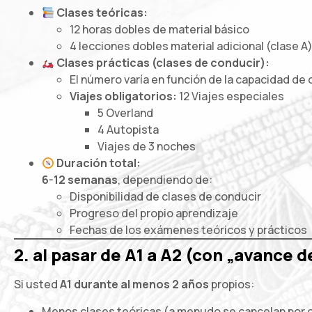
Clases teóricas:
12 horas dobles de material básico
4 lecciones dobles material adicional (clase A
Clases prácticas (clases de conducir):
El número varía en función de la capacidad de
Viajes obligatorios:
12 Viajes especiales
5 Overland
4 Autopista
Viajes de 3 noches
Duración total:
6-12 semanas
, dependiendo de:
Disponibilidad de clases de conducir
Progreso del propio aprendizaje
Fechas de los exámenes teóricos y prácticos
2. al pasar de A1 a A2 (con „avance d
Si usted
A1 durante al menos 2 años
propios:
Menos clases teóricas (a menudo se cancelan por 