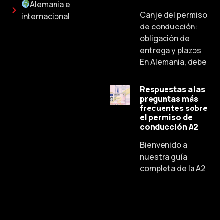
Alemania e
Canje del permiso
internacional
de conducción:
obligación de
entrega y plazos
En Alemania, debe
Respuestas a las
preguntas más
frecuentes sobre
el permiso de
Russian
conducción A2
Dutch
Bienvenido a
Chinese
nuestra guía
completa de la A2
Lithuanian
French
Czech
Portuguese