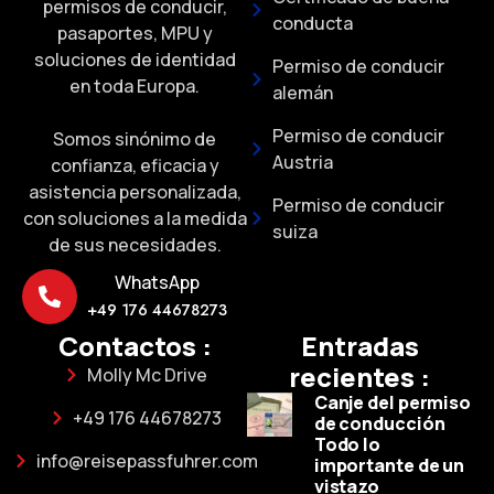
permisos de conducir,
conducta
pasaportes, MPU y
soluciones de identidad
Permiso de conducir
en toda Europa.
alemán
Permiso de conducir
Somos sinónimo de
Austria
confianza, eficacia y
asistencia personalizada,
Permiso de conducir
con soluciones a la medida
suiza
de sus necesidades.
WhatsApp
+49 176 44678273
Contactos :
Entradas
recientes :
Molly Mc Drive
Canje del permiso
+49 176 44678273
de conducción
Todo lo
info@reisepassfuhrer.com
importante de un
vistazo