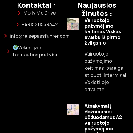
Kontaktai :
Naujausios
žinutės :
Molly Mc Drive
Vairuotojo
+4915211539342
pažymėjimo
keitimas Viskas
info@reisepassfuhrer.com
svarbu iš pirmo
žvilgsnio
Vokietija ir
Vairuotojo
tarptautinė prekyba
pažymėjimo
keitimas: pareiga
atiduoti ir terminai
Vokietijoje
privalote
Atsakymai į
dažniausiai
užduodamus A2
vairuotojo
Russian
pažymėjimo