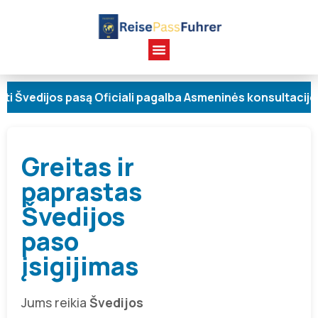
edijos pasą Oficiali pagalba Asmeninės konsultacijos Gr
Greitas ir
paprastas
Švedijos
paso
įsigijimas
Jums reikia
Švedijos