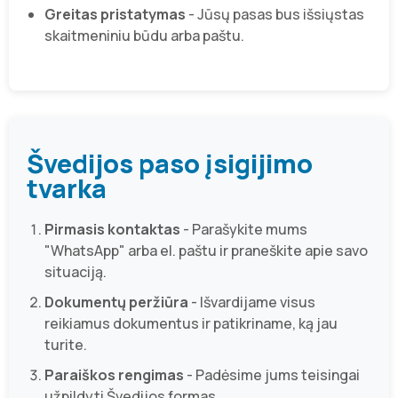
Greitas pristatymas
- Jūsų pasas bus išsiųstas
skaitmeniniu būdu arba paštu.
Švedijos paso įsigijimo
tvarka
Pirmasis kontaktas
- Parašykite mums
"WhatsApp" arba el. paštu ir praneškite apie savo
situaciją.
Dokumentų peržiūra
- Išvardijame visus
reikiamus dokumentus ir patikriname, ką jau
turite.
Paraiškos rengimas
- Padėsime jums teisingai
užpildyti Švedijos formas.