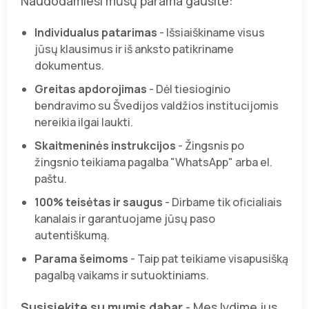
Naudodamiesi mūsų parama gausite:
Individualus patarimas
- Išsiaiškiname visus
jūsų klausimus ir iš anksto patikriname
dokumentus.
Greitas apdorojimas
- Dėl tiesioginio
bendravimo su Švedijos valdžios institucijomis
nereikia ilgai laukti.
Skaitmeninės instrukcijos
- Žingsnis po
žingsnio teikiama pagalba "WhatsApp" arba el.
paštu.
100% teisėtas ir saugus
- Dirbame tik oficialiais
kanalais ir garantuojame jūsų paso
autentiškumą.
Parama šeimoms
- Taip pat teikiame visapusišką
pagalbą vaikams ir sutuoktiniams.
Susisiekite su mumis dabar
- Mes lydime jus