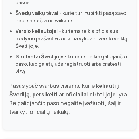
pasus.
Švedų vaikų tėvai
- kurie turi nupirkti pasą savo
nepilnamečiams vaikams.
Verslo keliautojai
- kuriems reikia oficialaus
įrodymo prašant vizos arba vykdant verslo veiklą
Švedijoje.
Studentai Švedijoje
- kuriems reikia galiojančio
paso, kad galėtų užsiregistruoti arba pratęsti
vizą.
Pasas ypač svarbus visiems, kurie
keliauti į
Švediją, persikelti ar oficialiai dirbti joje.
yra.
Be galiojančio paso negalite įvažiuoti į šalį ir
tvarkyti oficialių reikalų.