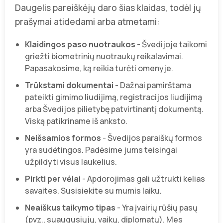
Daugelis pareiškėjų daro šias klaidas, todėl jų
prašymai atidedami arba atmetami:
Klaidingos paso nuotraukos
- Švedijoje taikomi
griežti biometrinių nuotraukų reikalavimai.
Papasakosime, ką reikia turėti omenyje.
Trūkstami dokumentai
- Dažnai pamirštama
pateikti gimimo liudijimą, registracijos liudijimą
arba Švedijos pilietybę patvirtinantį dokumentą.
Viską patikriname iš anksto.
Neišsamios formos
- Švedijos paraiškų formos
yra sudėtingos. Padėsime jums teisingai
užpildyti visus laukelius.
Pirkti per vėlai
- Apdorojimas gali užtrukti kelias
savaites. Susisiekite su mumis laiku.
Neaiškus taikymo tipas
- Yra įvairių rūšių pasų
(pvz., suaugusiųjų, vaikų, diplomatų). Mes