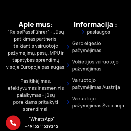
Apie mus:
Informacija :
"ReisePassFührer" - Jūsų
paslaugos
patikimas partneris,
Gero elgesio
teikiantis vairuotojo
pažymėjimas
pažymėjimų, pasų, MPU ir
tapatybės sprendimų
Vokietijos vairuotojo
visoje Europoje paslaugas.
pažymėjimas
Vairuotojo
Pasitikėjimas,
pažymėjimas Austrija
efektyvumas ir asmeninis
palaikymas - jūsų
Vairuotojo
poreikiams pritaikyti
pažymėjimas Šveicarija
sprendimai.
"WhatsApp"
+4915211539342