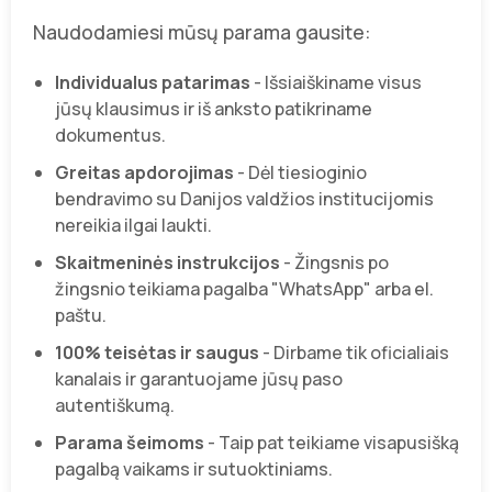
Naudodamiesi mūsų parama gausite:
Individualus patarimas
- Išsiaiškiname visus
jūsų klausimus ir iš anksto patikriname
dokumentus.
Greitas apdorojimas
- Dėl tiesioginio
bendravimo su Danijos valdžios institucijomis
nereikia ilgai laukti.
Skaitmeninės instrukcijos
- Žingsnis po
žingsnio teikiama pagalba "WhatsApp" arba el.
paštu.
100% teisėtas ir saugus
- Dirbame tik oficialiais
kanalais ir garantuojame jūsų paso
autentiškumą.
Parama šeimoms
- Taip pat teikiame visapusišką
pagalbą vaikams ir sutuoktiniams.