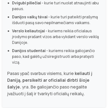
Dvigubi piliečiai
- kurie turi nuolat atnaujinti abu
pasus.
Danijos vaikų tėvai
- kurie turi pateikti prašymą
išduoti pasą savo nepilnamečiams vaikams.
Verslo keliautojai
- kuriems reikia oficialaus
įrodymo prašant vizos arba vykdant verslo veiklą
Danijoje.
Danijos studentai
- kuriems reikia galiojančio
paso, kad galėtų užsiregistruoti arba pratęsti
vizą.
Pasas ypač svarbus visiems, kurie
keliauti į
Daniją, persikelti ar oficialiai dirbti šioje
šalyje.
yra. Be galiojančio paso negalite
įvažiuoti į šalį ir tvarkyti oficialių reikalų.