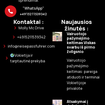
sprendimai.
"WhatsApp"
+4915211539342
Kontaktai :
Naujausios
žinutės :
Molly Mc Drive
Vairuotojo
+4915211539342
pažymėjimo
keitimas Viskas
info@reisepassfuhrer.com
svarbu iš pirmo
žvilgsnio
Vokietija ir
Vairuotojo
tarptautinė prekyba
pažymėjimo
keitimas: pareiga
atiduoti ir terminai
Vokietijoje
privalote
Atsakymai į