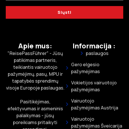
Siųsti
Apie mus:
Informacija :
"ReisePassFührer" - Jūsų
paslaugos
patikimas partneris,
Gero elgesio
teikiantis vairuotojo
pažymėjimas
pažymėjimų, pasų, MPU ir
tapatybės sprendimų
Vokietijos vairuotojo
visoje Europoje paslaugas.
pažymėjimas
Vairuotojo
Pasitikėjimas,
pažymėjimas Austrija
efektyvumas ir asmeninis
palaikymas - jūsų
Vairuotojo
poreikiams pritaikyti
pažymėjimas Šveicarija