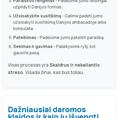
Paraiškos rengimas
- Padėsime jums teisingai
užpildyti Danijos formas.
Užsisakykite susitikimą
- Galime padėti jums
užsisakyti susitikimą Danijos ambasadoje arba
konsulate.
Pateikimas
- Padėsime jums pateikti paraišką.
Sekimas ir gavimas
- Palaikysime ryšį, kol
gausite pasą.
Visas procesas yra
Skaidrus ir nekeliantis
streso
. Visada žinai, kas bus toliau.
Dažniausiai daromos
klaidos ir kaip jų išvengti