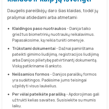
Daugelis pareiškėjų daro šias klaidas, todėl jų
prašymai atidedami arba atmetami:
Klaidingos paso nuotraukos
- Danija taiko
griežtus biometrinių nuotraukų reikalavimus.
Papasakosime, ką reikia turėti omenyje.
Trūkstami dokumentai
- Dažnai pamirštama
pateikti gimimo liudijimą, registracijos liudijimą
arba Danijos pilietybę patvirtinantį dokumentą.
Viską patikriname iš anksto.
Neišsamios formos
- Danijos paraiškų formos
yra sudėtingos. Padėsime jums teisingai
užpildyti visus laukelius.
Per vėlai pateikėte paraišką
- Apdorojimas gali
užtrukti kelias savaites. Susisiekite su mumis
laiku.