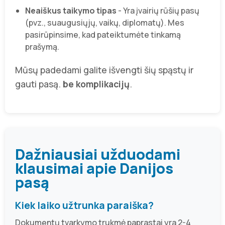
Neaiškus taikymo tipas
- Yra įvairių rūšių pasų
(pvz., suaugusiųjų, vaikų, diplomatų). Mes
pasirūpinsime, kad pateiktumėte tinkamą
prašymą.
Mūsų padedami galite išvengti šių spąstų ir
gauti pasą.
be komplikacijų
.
Dažniausiai užduodami
klausimai apie Danijos
pasą
Kiek laiko užtrunka paraiška?
Dokumentų tvarkymo trukmė paprastai yra 2-4