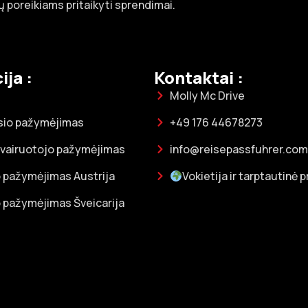
 poreikiams pritaikyti sprendimai.
ija :
Kontaktai :
Molly Mc Drive
sio pažymėjimas
+49 176 44678273
 vairuotojo pažymėjimas
info@reisepassfuhrer.com
 pažymėjimas Austrija
Vokietija ir tarptautinė 
 pažymėjimas Šveicarija