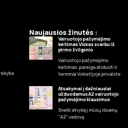
Naujausios žinutės :
Vairuotojo pažymėjimo
keitimas Viskas svarbu iš
pirmo žvilgsnio
Vairuotojo pažymėjimo
Russian
keitimas: pareiga atiduoti ir
prekyba
terminai Vokietijoje privalote
Dutch
Spanish
Atsakymai į dažniausiai
užduodamus A2 vairuotojo
Chinese
pažymėjimo klausimus
French
Sveiki atvykę į mūsų išsamų
Czech
"A2" vadovą
Portuguese