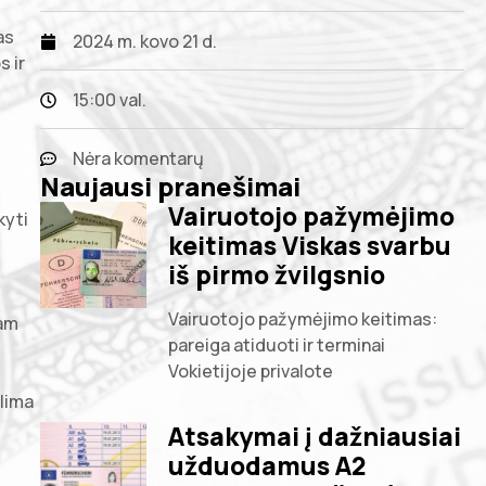
as
2024 m. kovo 21 d.
s ir
15:00 val.
Nėra komentarų
Naujausi pranešimai
Vairuotojo pažymėjimo
kyti
keitimas Viskas svarbu
iš pirmo žvilgsnio
Vairuotojo pažymėjimo keitimas:
tam
pareiga atiduoti ir terminai
Vokietijoje privalote
alima
Atsakymai į dažniausiai
užduodamus A2