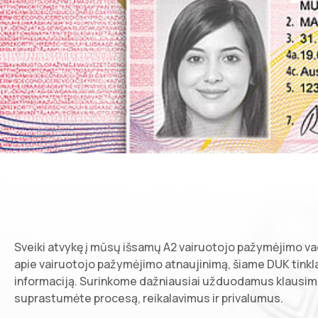
Sveiki atvykę į mūsų išsamų A2 vairuotojo pažymėjimo vad
apie vairuotojo pažymėjimo atnaujinimą, šiame DUK tinklar
informaciją. Surinkome dažniausiai užduodamus klausimu
suprastumėte procesą, reikalavimus ir privalumus.