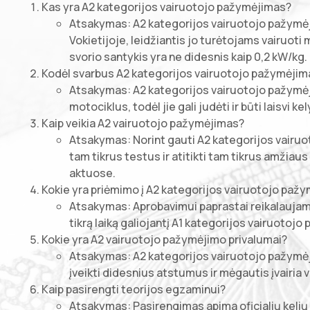
Kas yra A2 kategorijos vairuotojo pažymėjimas?
Atsakymas: A2 kategorijos vairuotojo pažymėj
Vokietijoje, leidžiantis jo turėtojams vairuoti 
svorio santykis yra ne didesnis kaip 0,2 kW/kg.
Kodėl svarbus A2 kategorijos vairuotojo pažymėjim
Atsakymas: A2 kategorijos vairuotojo pažymėj
motociklus, todėl jie gali judėti ir būti laisvi
Kaip veikia A2 vairuotojo pažymėjimas?
Atsakymas: Norint gauti A2 kategorijos vairuoto
tam tikrus testus ir atitikti tam tikrus amžiau
aktuose.
Kokie yra priėmimo į A2 kategorijos vairuotojo pažym
Atsakymas: Aprobavimui paprastai reikalaujama
tikrą laiką galiojantį A1 kategorijos vairuoto
Kokie yra A2 vairuotojo pažymėjimo privalumai?
Atsakymas: A2 kategorijos vairuotojo pažymėji
įveikti didesnius atstumus ir mėgautis įvairia v
Kaip pasirengti teorijos egzaminui?
Atsakymas: Pasirengimas apima oficialių kelių 