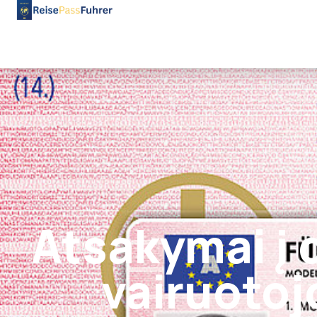
Atsakymai į
vairuoto