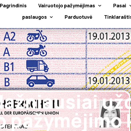
Pagrindinis
Vairuotojo pažymėjimas
Pasai
paslaugos
Parduotuvė
Tinklarašti
 dažniausiai u
jo pažymėjimo 