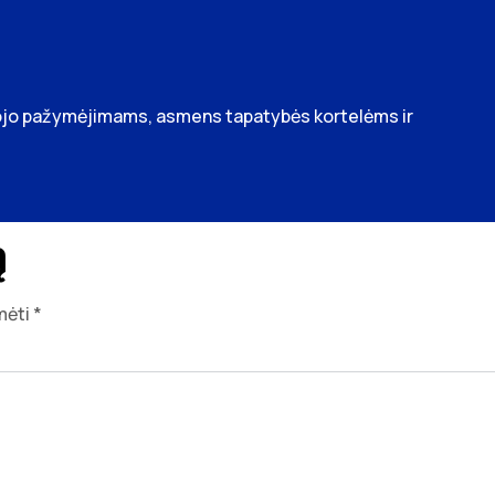
otojo pažymėjimams, asmens tapatybės kortelėms ir
ą
ymėti
*