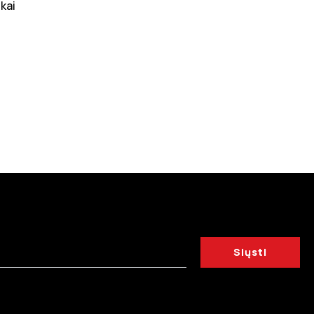
 kai
Siųsti