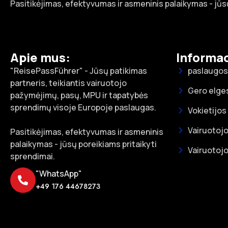
Pasitikėjimas, efektyvumas ir asmeninis palaikymas - jūsų
Apie mus:
Informac
"ReisePassFührer" - Jūsų patikimas
paslaugos
partneris, teikiantis vairuotojo
Gero elge
pažymėjimų, pasų, MPU ir tapatybės
sprendimų visoje Europoje paslaugas.
Vokietijos
Vairuotojo
Pasitikėjimas, efektyvumas ir asmeninis
palaikymas - jūsų poreikiams pritaikyti
Vairuotojo
sprendimai.
"WhatsApp"
+49 176 44678273