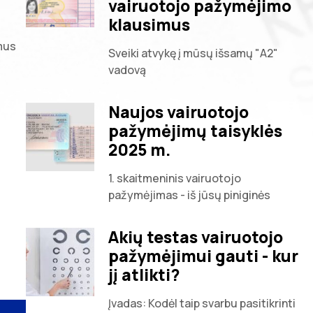
vairuotojo pažymėjimo
klausimus
mus
Sveiki atvykę į mūsų išsamų "A2"
vadovą
Naujos vairuotojo
pažymėjimų taisyklės
2025 m.
1. skaitmeninis vairuotojo
pažymėjimas - iš jūsų piniginės
Akių testas vairuotojo
pažymėjimui gauti - kur
jį atlikti?
Įvadas: Kodėl taip svarbu pasitikrinti