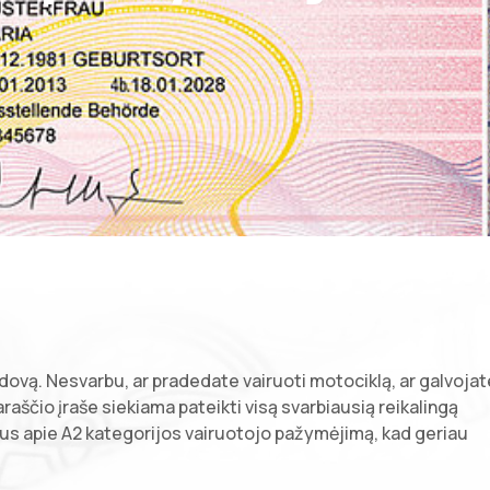
ovą. Nesvarbu, ar pradedate vairuoti motociklą, ar galvojat
aščio įraše siekiama pateikti visą svarbiausią reikalingą
s apie A2 kategorijos vairuotojo pažymėjimą, kad geriau