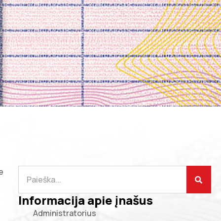
e
Informacija apie įnašus
Administratorius