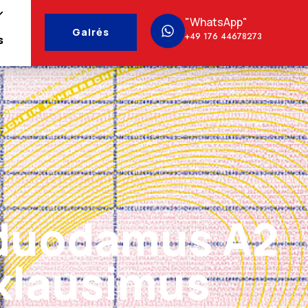
"WhatsApp"
Gairės
+49 176 44678273
s
žduodamus A2
klausimus