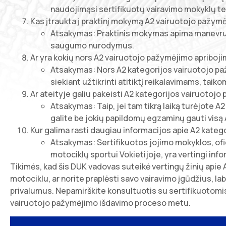
naudojimąsi sertifikuotų vairavimo mokyklų t
Kas įtraukta į praktinį mokymą A2 vairuotojo pažymė
Atsakymas: Praktinis mokymas apima manevrus,
saugumo nurodymus.
Ar yra kokių nors A2 vairuotojo pažymėjimo apriboj
Atsakymas: Nors A2 kategorijos vairuotojo paž
siekiant užtikrinti atitiktį reikalavimams, taiko
Ar ateityje galiu pakeisti A2 kategorijos vairuotoj
Atsakymas: Taip, jei tam tikrą laiką turėjote 
galite be jokių papildomų egzaminų gauti visą
Kur galima rasti daugiau informacijos apie A2 kate
Atsakymas: Sertifikuotos jojimo mokyklos, ofici
motociklų sportui Vokietijoje, yra vertingi infor
Tikimės, kad šis DUK vadovas suteikė vertingų žinių apie
motociklu, ar norite praplėsti savo vairavimo įgūdžius, la
privalumus. Nepamirškite konsultuotis su sertifikuotomis 
vairuotojo pažymėjimo išdavimo proceso metu.