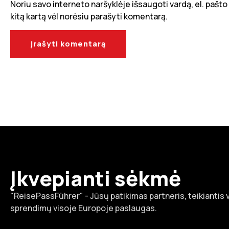
Noriu savo interneto naršyklėje išsaugoti vardą, el. pašto a
kitą kartą vėl norėsiu parašyti komentarą.
Įkvepianti sėkmė
"ReisePassFührer" - Jūsų patikimas partneris, teikiantis
sprendimų visoje Europoje paslaugas.