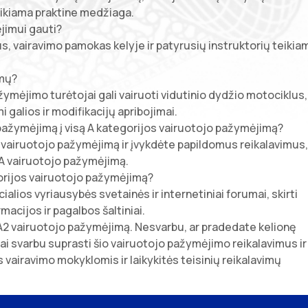
eikiama praktine medžiaga.
jimui gauti?
 vairavimo pamokas kelyje ir patyrusių instruktorių teikia
imų?
ymėjimo turėtojai gali vairuoti vidutinio dydžio motociklus,
mi galios ir modifikacijų apribojimai.
o pažymėjimą į visą A kategorijos vairuotojo pažymėjimą?
A2 vairuotojo pažymėjimą ir įvykdėte papildomus reikalavimus,
 A vairuotojo pažymėjimą.
gorijos vairuotojo pažymėjimą?
alios vyriausybės svetainės ir internetiniai forumai, skirti
macijos ir pagalbos šaltiniai.
 A2 vairuotojo pažymėjimą. Nesvarbu, ar pradedate kelionę
bai svarbu suprasti šio vairuotojo pažymėjimo reikalavimus ir
vairavimo mokyklomis ir laikykitės teisinių reikalavimų