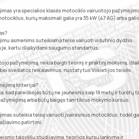
imas yra specialios klasės motociklo vairuotojo pažymėjim
motociklus, kurių maksimali galia yra 35 kW (47 AG) arba galio
as?
imu asmenims suteikiama teisė vairuoti vidutinio dydžio
 kelyje, kartu išlaikydami saugumo standartus.
jo pažymėjimą, reikia baigti teorinį ir praktinį mokymą, išlai
s bei sveikatos reikalavimus, nustatytus Vokietijos teisės
ėjimą kriterijai?
, kad pareiškėjas būtų ne jaunesnis kaip 18 metų ir turėtų 
jo pažymėjimą arba būtų baigęs tam tikrus mokymo kursus.
mas suteikia teisę vairuoti įvairesnius motociklus, todėl g
ažiavimo patirtimi.
eismo taisyklių studijavimą, teorijos kursų lankymą ir