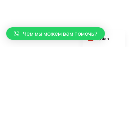
Portuguese
English
German
Чем мы можем вам помочь?
Russian
Вдохновляющий успех
ReisePassFührer - ваш надежный партнер по
продаже водительских удостоверений, паспортов,