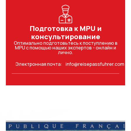
Подготовка к MPU и
консультирование
Оптимально подготовьтесь к поступлению в
MPU с помощью наших экспертов - онлайн и
лично.
Электронная почта:
info@reisepassfuhrer.com