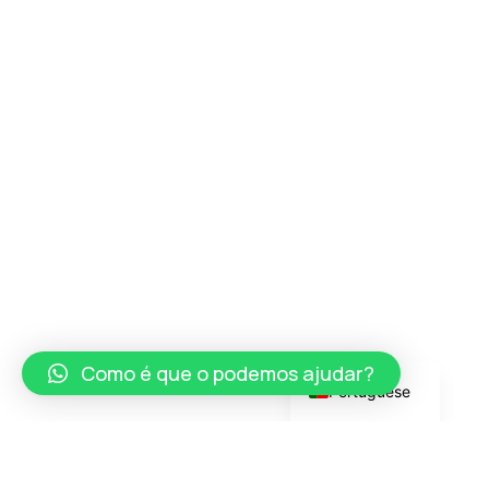
Russian
Dutch
Spanish
Chinese
Lithuanian
French
Czech
English
German
Como é que o podemos ajudar?
Portuguese