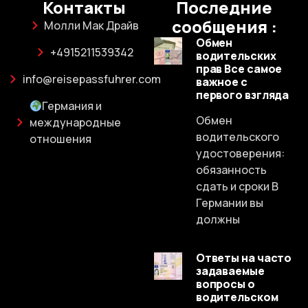
Контакты
Последние
сообщения :
Молли Мак Драйв
Обмен
+4915211539342
водительских
прав Все самое
info@reisepassfuhrer.com
важное с
первого взгляда
Германия и
Обмен
международные
водительского
отношения
удостоверения:
обязанность
сдать и сроки В
Германии вы
должны
Ответы на часто
задаваемые
вопросы о
водительском