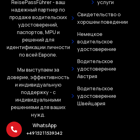
ReisePassFührer - ваш
услуги
надежный партнер по
Свидетельство о
продаже водительских
хорошем поведении
удостоверений,
паспортов, MPU и
Немецкое
решений для
водительское
идентификации личности
удостоверение
по всей Европе.
Водительское
удостоверение
Мы выступаем за
Австрия
доверие, эффективность
и индивидуальную
Водительское
поддержку - с
удостоверение
индивидуальными
Швейцария
решениями для ваших
нужд.
WhatsApp
+4915211539342