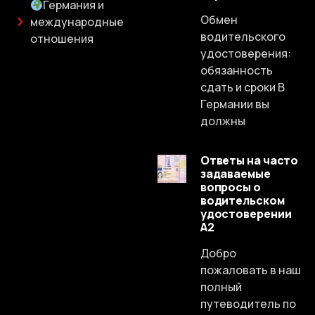
Германия и
Обмен
международные
водительского
отношения
удостоверения:
обязанность
сдать и сроки В
Германии вы
должны
Ответы на часто
задаваемые
вопросы о
водительском
удостоверении
A2
Dutch
Добро
Spanish
пожаловать в наш
Chinese
полный
путеводитель по
Lithuanian