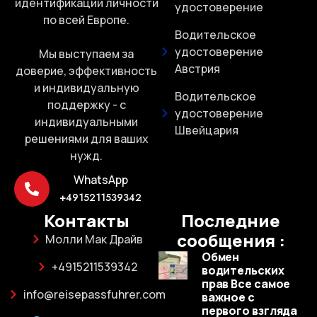
идентификации личности
удостоверение
по всей Европе.
Водительское
удостоверение
Мы выступаем за
Австрия
доверие, эффективность
и индивидуальную
Водительское
поддержку - с
удостоверение
индивидуальными
Швейцария
решениями для ваших
нужд.
WhatsApp
+4915211539342
Контакты
Последние
сообщения :
Молли Мак Драйв
Обмен
+4915211539342
водительских
прав Все самое
info@reisepassfuhrer.com
важное с
первого взгляда