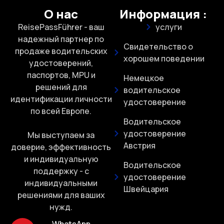
О нас
Информация :
ReisePassFührer - ваш
услуги
надежный партнер по
Свидетельство о
продаже водительских
хорошем поведении
удостоверений,
паспортов, MPU и
Немецкое
решений для
водительское
идентификации личности
удостоверение
по всей Европе.
Водительское
удостоверение
Мы выступаем за
Австрия
доверие, эффективность
и индивидуальную
Водительское
поддержку - с
удостоверение
индивидуальными
Швейцария
решениями для ваших
нужд.
WhatsApp