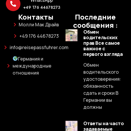
+49 176 44678273
Контакты
Последние
сообщения :
Молли Мак Драйв
Обмен
+49 176 44678273
водительских
прав Все самое
info@reisepassfuhrer.com
важное с
первого взгляда
Германия и
Обмен
международные
водительского
отношения
удостоверения:
обязанность
сдать и сроки В
Германии вы
должны
Ответы на часто
задаваемые