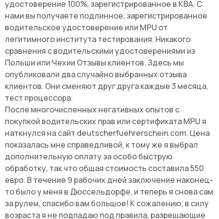
удостоверение 100%, зарегистрированное в KBA. С
нами вы получаете подлинное, зарегистрированное
водительское удостоверение или MPU от
легитимного института тестирования. Никакого
сравнения с водительскими удостоверениями из
Польши или Чехии Отзывы клиентов. Здесь мы
опубликовали два случайно выбранных отзыва
клиентов. Они сменяют друг друга каждые 3 месяца,
тест процессора
.
После многочисленных негативных опытов с
покупкой водительских прав или сертификата MPU я
наткнулся на сайт deutscherfuehrerschein.com. Цена
показалась мне справедливой, к тому же я выбрал
дополнительную оплату за особо быструю
обработку, так что общая стоимость составила 550
евро. В течение 9 рабочих дней заключение наконец-
то было у меня в Дюссельдорфе, и теперь я снова сам
за рулем, спасибо вам большое! К сожалению, в силу
возраста я не подпадаю под правила, разрешающие