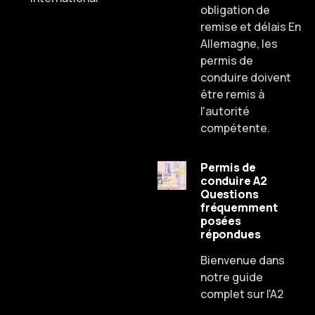
obligation de
remise et délais En
Allemagne, les
permis de
conduire doivent
être remis à
l'autorité
compétente.
Permis de
conduire A2
Questions
fréquemment
posées
Russian
répondues
Dutch
Bienvenue dans
Spanish
notre guide
complet sur l'A2
Chinese