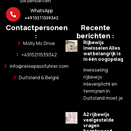
uw behoeften.
WhatsApp
+4915211539342
Contactpersonen
Recente
:
berichten :
Rijbewijs
Molly Mc Drive
inwisselen Alles
wat belangrijk is
+4915211539342
in één oogopslag
info@reisepassfuhrer.com
Inwisseling
rijbewijs:
Duitsland & België
inleverplicht en
termijnen In
Duitsland moet je
A2 rijbewijs
veelgestelde
Russian
vragen
Spanish