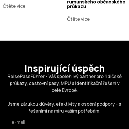
rumunského občanského
Čtěte více
průkazu
Čtěte více
Inspirující úspěch
ReisePassFührer - Váš spolehlivý partner pro řidičské
průkazy, cestovní pasy, MPU a identifikační řešení v
celé Evropě.
Jsme zárukou důvěry, efektivity a osobní podpory - s
řešeními na míru vašim potřebám.