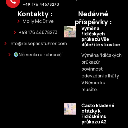
+49 176 44678273
Kontakty :
Nedávné
příspěvky :
Molly Mc Drive
Výměna
+49 176 44678273
řidičských
průkazů Vše
info@reisepassfuhrer.com
důležité v kostce
Německo a zahraničí
Výměna řidičských
průkazů:
povinnost
odevzdání a lhůty
V Německu
musíte.
Často kladené
otázky k
Russian
řidičskému
průkazu A2
Dutch