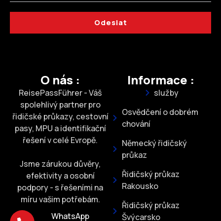
Odeslat
O nás :
Informace :
ReisePassFührer - Váš
služby
spolehlivý partner pro
Osvědčení o dobrém
řidičské průkazy, cestovní
chování
pasy, MPU a identifikační
řešení v celé Evropě.
Německý řidičský
průkaz
Jsme zárukou důvěry,
Řidičský průkaz
efektivity a osobní
Rakousko
podpory - s řešeními na
míru vašim potřebám.
Řidičský průkaz
WhatsApp
Švýcarsko