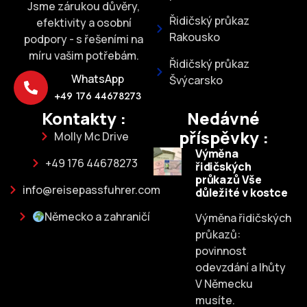
Jsme zárukou důvěry,
Řidičský průkaz
efektivity a osobní
Rakousko
podpory - s řešeními na
míru vašim potřebám.
Řidičský průkaz
WhatsApp
Švýcarsko
+49 176 44678273
Kontakty :
Nedávné
příspěvky :
Molly Mc Drive
Výměna
+49 176 44678273
řidičských
průkazů Vše
info@reisepassfuhrer.com
důležité v kostce
Německo a zahraničí
Výměna řidičských
průkazů:
povinnost
odevzdání a lhůty
V Německu
musíte.