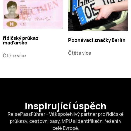
řidičský průkaz
Poznávací značky Berlín
maďarsko
Čtěte více
Čtěte více
Inspirující úspěch
ReisePassFührer - Váš spolehlivý partner pro řidičské
průkazy, cestovní pasy, MPU a identifikační řešení v
celé Evropě.