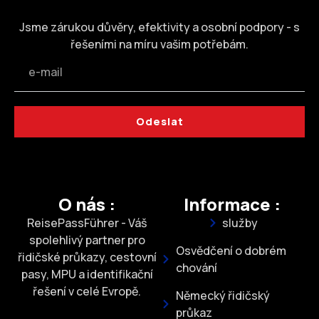
Jsme zárukou důvěry, efektivity a osobní podpory - s
řešeními na míru vašim potřebám.
Odeslat
O nás :
Informace :
ReisePassFührer - Váš
služby
spolehlivý partner pro
Osvědčení o dobrém
řidičské průkazy, cestovní
chování
pasy, MPU a identifikační
řešení v celé Evropě.
Německý řidičský
průkaz