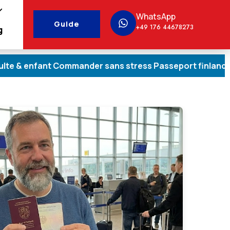
WhatsApp
Guide
+49 176 44678273
g
ant Commander sans stress Passeport finlandais pour les