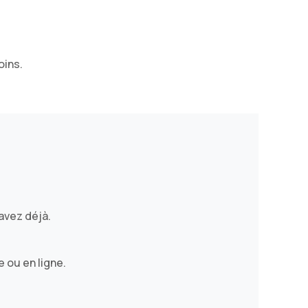
oins.
avez déjà.
 ou en ligne.