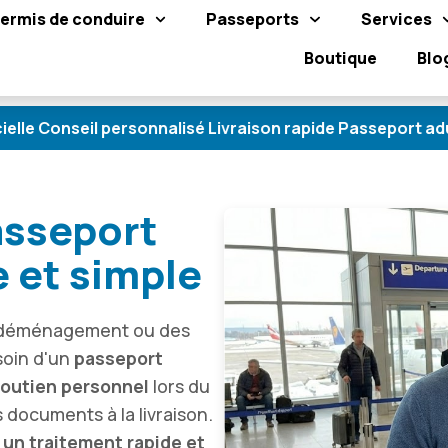
ermis de conduire
Passeports
Services
Boutique
Blo
l personnalisé Livraison rapide Passeport adulte & enf
sseport
e et simple
n déménagement ou des
soin d'un
passeport
outien personnel
lors du
documents à la livraison.
e
un traitement rapide et