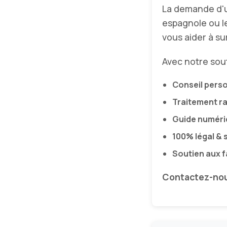
La demande d
espagnole ou l
vous aider à su
Avec notre sou
Conseil pers
Traitement r
Guide numéri
100% légal & 
Soutien aux f
Contactez-no