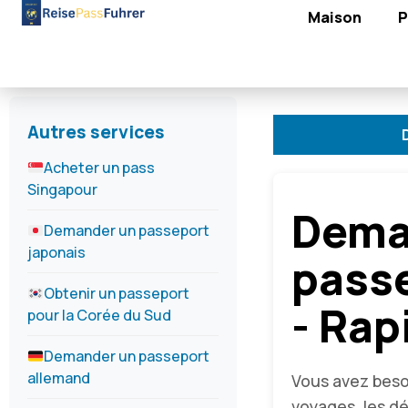
Maison
P
Autres services
Demande de p
Acheter un pass
Singapour
Dema
Demander un passeport
japonais
pass
Obtenir un passeport
- Rap
pour la Corée du Sud
Demander un passeport
allemand
Vous avez beso
voyages, les dé