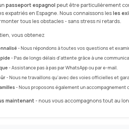
'un
passeport espagnol
peut être particulièrement co
es expatriés en Espagne. Nous connaissons les
les ex
rmonter tous les obstacles - sans stress ni retards.
tien, vous obtenez
onnalisé
- Nous répondons à toutes vos questions et examin
apide
- Pas de longs délais d'attente grâce à une communica
que
- Assistance pas à pas par WhatsApp ou par e-mail.
sûr
- Nous ne travaillons qu'avec des voies officielles et gar
amilles
- Nous proposons également un accompagnement comp
us maintenant
- nous vous accompagnons tout au lon