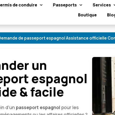
ermis de conduire
Passeports
Services
Boutique
Blo
asseport espagnol Assistance officielle Conseil person
nder un
eport espagnol
ide & facile
in d'un
passeport espagnol
pour les
ménagements ou les affaires officielles ?