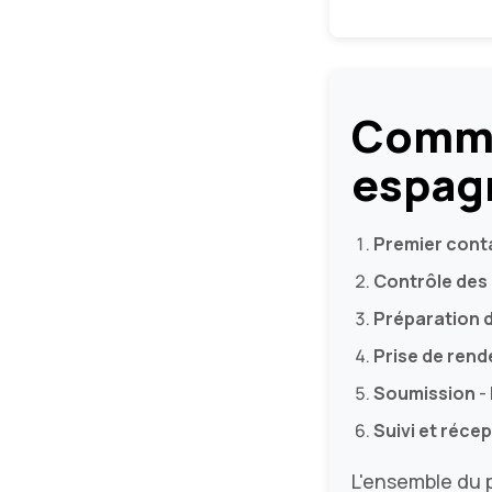
Comme
espag
Premier cont
Contrôle des
Préparation 
Prise de ren
Soumission
-
Suivi et réce
L'ensemble du 