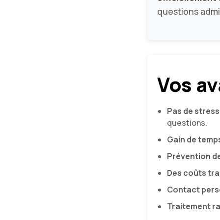
questions admin
Vos av
Pas de stress
questions.
Gain de temp
Prévention d
Des coûts tr
Contact pers
Traitement r