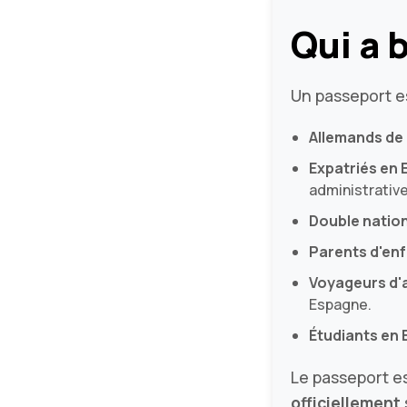
Qui a 
Un passeport e
Allemands de 
Expatriés en
administrative
Double nation
Parents d'en
Voyageurs d'a
Espagne.
Étudiants en
Le passeport e
officiellement