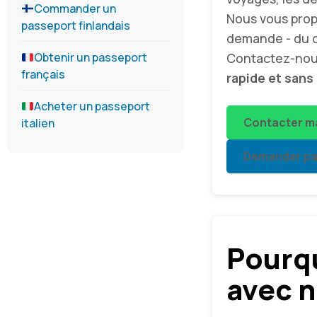
Commander un
Nous vous pro
passeport finlandais
demande - du c
Obtenir un passeport
Contactez-nou
français
rapide et sans
Acheter un passeport
Contacter m
italien
Demander par
Pourq
avec n