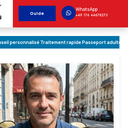
WhatsApp
Guide
+49 176 44678273
g
nalisé Traitement rapide Passeport adulte & enfant Dem