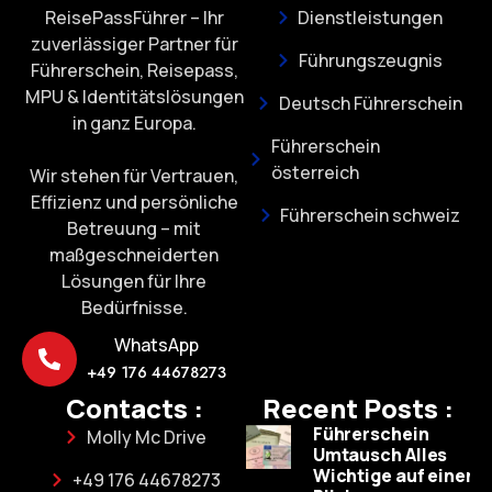
ReisePassFührer – Ihr
Dienstleistungen
zuverlässiger Partner für
Führungszeugnis
Führerschein, Reisepass,
MPU & Identitätslösungen
Deutsch Führerschein
in ganz Europa.
Führerschein
österreich
Wir stehen für Vertrauen,
Effizienz und persönliche
Führerschein schweiz
Betreuung – mit
maßgeschneiderten
Lösungen für Ihre
Bedürfnisse.
WhatsApp
+49 176 44678273
Contacts :
Recent Posts :
Führerschein
Molly Mc Drive
Umtausch Alles
Wichtige auf einen
+49 176 44678273