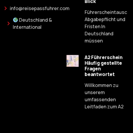
Blick
info@reisepassfuhrer.com
Führerscheintausch:
Abgabepflicht und
Deutschland &
Fristen In
International
Deutschland
müssen
A2 Führerschein
Häufig gestellte
Fragen
Russian
beantwortet
Dutch
Willkommen zu
Spanish
unserem
umfassenden
Chinese
Leitfaden zum A2
Lithuanian
French
Czech