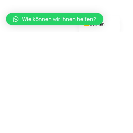
Portuguese
English
Wie können wir Ihnen helfen?
German
Inspirierender Erfolg
ReisePassFührer – Ihr zuverlässiger Partner für
Führerschein, Reisepass, MPU & Identitätslösungen in
ganz Europa.