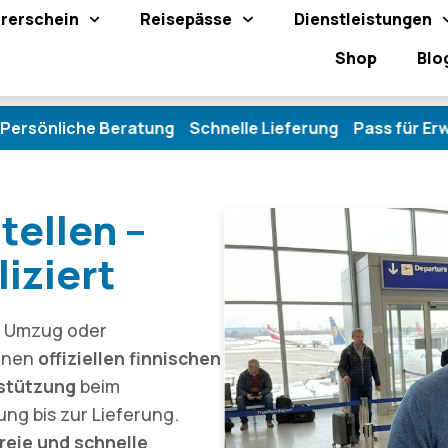
rerschein
Reisepässe
Dienstleistungen
Shop
Blo
he Beratung Schnelle Lieferung Pass für Erwachsene &
tellen –
iziert
en Umzug oder
einen
offiziellen finnischen
rstützung
beim
ng bis zur Lieferung.
reie und schnelle