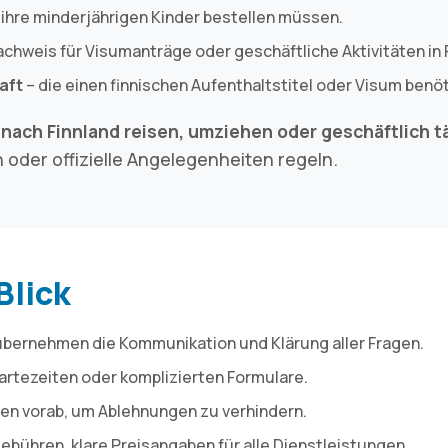
r ihre minderjährigen Kinder bestellen müssen.
Nachweis für Visumanträge oder geschäftliche Aktivitäten in
aft
– die einen finnischen Aufenthaltstitel oder Visum benö
e
nach Finnland reisen, umziehen oder geschäftlich t
n oder offizielle Angelegenheiten regeln.
Blick
übernehmen die Kommunikation und Klärung aller Fragen.
artezeiten oder komplizierten Formulare.
gen vorab, um Ablehnungen zu verhindern.
ebühren, klare Preisangaben für alle Dienstleistungen.