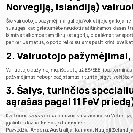
Norvegiją, Islandiją) vairu
Šie vairuotojo pažymėjimai galioja Vokietijoje
galioja ner
suaugęs, kad galėtumėte naudotis atitinkamos klasės tr
Išimtys taikomos tam tikrų kategorijų didelėms transporto 
penkerius metus, o po to reikalaujama pasitikrinti sveikatą
2.
Vairuotojo pažymėjimai, 
Vairuotojo pažymėjimų, išduotų už ES/EEE ribų, terminas
pažymėjimas nebepripažįstamas ir turite įsigyti vokišką
3.
Šalys, turinčios speciali
sąrašas pagal 11 FeV priedą
Kai kurios šalys yra sudariusios susitarimus su Vokietija,
įgalinti - dažnai
be naujo bandymo
:
Pavyzdžiai
Andora, Australija, Kanada, Naujoji Zelandi