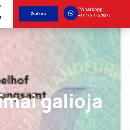
s
"WhatsApp"
Gairės
+49 176 44678273
s
imai galioja