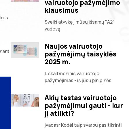
vairuotojo pažymėjimo
klausimus
ikos
Sveiki atvykę į mūsų išsamų "A2"
vadovą
Naujos vairuotojo
ūnant
pažymėjimų taisyklės
2025 m.
1. skaitmeninis vairuotojo
pažymėjimas - iš jūsų piniginės
Akių testas vairuotojo
pažymėjimui gauti - kur
jį atlikti?
Įvadas: Kodėl taip svarbu pasitikrinti