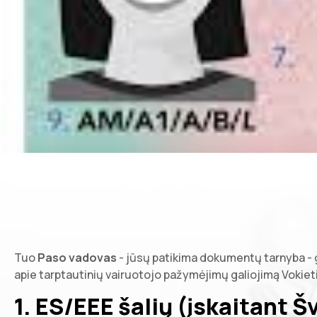
Tuo
Paso vadovas
- jūsų patikima dokumentų tarnyba - g
apie tarptautinių vairuotojo pažymėjimų galiojimą Vokieti
1.
ES/EEE šalių (įskaitant Šv