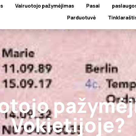
is
Vairuotojo pažymėjimas
Pasai
paslaugo
Parduotuvė
Tinklarašti
otojo pažymėj
Vokietijoje?