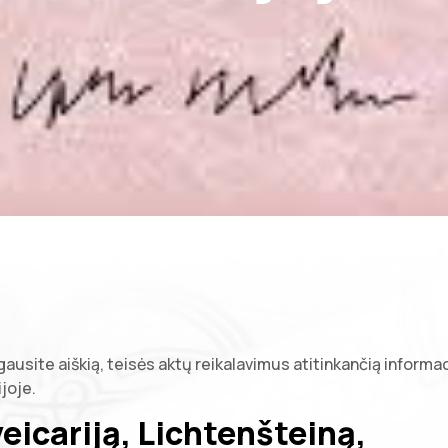
ausite aiškią, teisės aktų reikalavimus atitinkančią informac
joje.
eicariją, Lichtenšteiną,