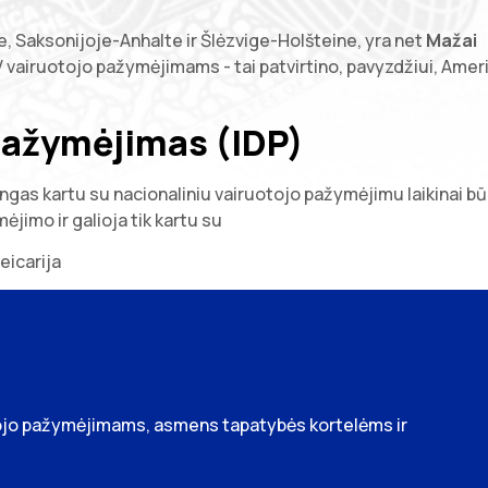
, Saksonijoje-Anhalte ir Šlėzvige-Holšteine, yra net
Mažai
 vairuotojo pažymėjimams - tai patvirtino, pavyzdžiui, Amer
 pažymėjimas (IDP)
ingas kartu su nacionaliniu vairuotojo pažymėjimu laikinai b
ėjimo ir galioja tik kartu su
eicarija
otojo pažymėjimams, asmens tapatybės kortelėms ir