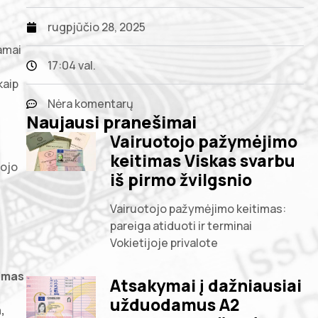
rugpjūčio 28, 2025
kamai
17:04 val.
kaip
Nėra komentarų
Naujausi pranešimai
Vairuotojo pažymėjimo
keitimas Viskas svarbu
tojo
iš pirmo žvilgsnio
Vairuotojo pažymėjimo keitimas:
pareiga atiduoti ir terminai
Vokietijoje privalote
timas
Atsakymai į dažniausiai
užduodamus A2
,