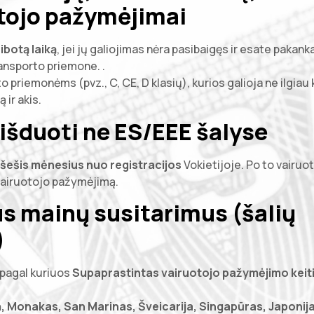
otojo pažymėjimai
ibotą laiką
, jei jų galiojimas nėra pasibaigęs ir esate pakan
ansporto priemone. .
priemonėms (pvz., C, CE, D klasių), kurios galioja ne ilgiau 
 ir akis.
išduoti ne ES/EEE šalyse
šešis mėnesius nuo registracijos
Vokietijoje. Po to vairuo
 vairuotojo pažymėjimą.
us mainų susitarimus (šalių
)
 pagal kuriuos
Supaprastintas vairuotojo pažymėjimo kei
ja, Monakas, San Marinas, Šveicarija, Singapūras, Japonija