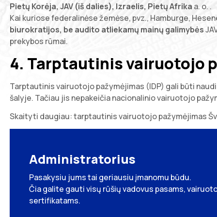
Pietų Korėja, JAV (iš dalies), Izraelis, Pietų Afrika
a. o. .
Kai kuriose federalinėse žemėse, pvz., Hamburge, Hesene
biurokratijos, be audito atliekamų mainų galimybės
JAV
prekybos rūmai.
4.
Tarptautinis vairuotojo
Tarptautinis vairuotojo pažymėjimas (IDP) gali būti naud
šalyje. Tačiau jis nepakeičia nacionalinio vairuotojo pažym
Skaityti daugiau:
tarptautinis vairuotojo pažymėjimas Šv
Administratorius
Pasakysiu jums tai geriausiu įmanomu būdu.
Čia galite gauti visų rūšių vadovus pasams, vairu
sertifikatams.