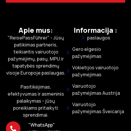
Apie mus:
Informacija :
"ReisePassFührer" - Jūsų
paslaugos
patikimas partneris,
Gero elgesio
teikiantis vairuotojo
pažymėjimas
pažymėjimų, pasų, MPU ir
tapatybės sprendimų
Vokietijos vairuotojo
visoje Europoje paslaugas.
pažymėjimas
Vairuotojo
Pasitikėjimas,
pažymėjimas Austrija
efektyvumas ir asmeninis
palaikymas - jūsų
Vairuotojo
poreikiams pritaikyti
pažymėjimas Šveicarija
sprendimai.
"WhatsApp"