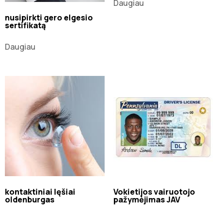
Daugiau
nusipirkti gero elgesio
sertifikatą
Daugiau
kontaktiniai lęšiai
Vokietijos vairuotojo
oldenburgas
pažymėjimas JAV