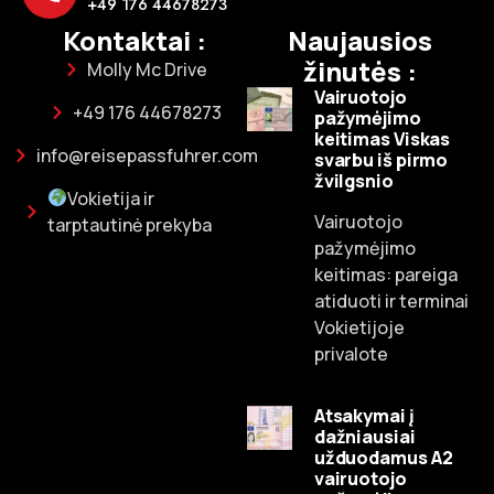
+49 176 44678273
Kontaktai :
Naujausios
žinutės :
Molly Mc Drive
Vairuotojo
+49 176 44678273
pažymėjimo
keitimas Viskas
info@reisepassfuhrer.com
svarbu iš pirmo
žvilgsnio
Vokietija ir
Vairuotojo
tarptautinė prekyba
pažymėjimo
keitimas: pareiga
atiduoti ir terminai
Vokietijoje
privalote
Atsakymai į
dažniausiai
užduodamus A2
vairuotojo
Russian