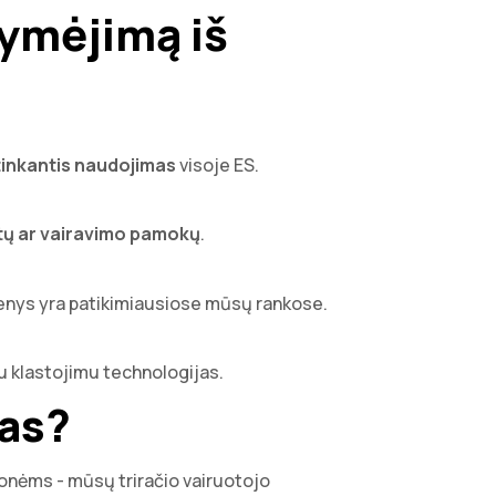
žymėjimą iš
tinkantis naudojimas
visoje ES.
stų ar vairavimo pamokų
.
menys yra patikimiausiose mūsų rankose.
su klastojimu technologijas.
mas?
onėms - mūsų triračio vairuotojo