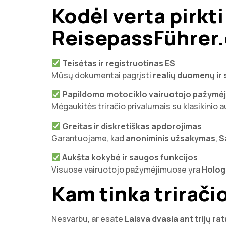
Kodėl verta pirkt
ReisepassFührer
Teisėtas ir registruotinas ES
Mūsų dokumentai pagrįsti
realių duomenų ir
Papildomo motociklo vairuotojo pažymėj
Mėgaukitės triračio privalumais su klasikinio
Greitas ir diskretiškas apdorojimas
Garantuojame, kad
anoniminis užsakymas
,
S
Aukšta kokybė ir saugos funkcijos
Visuose vairuotojo pažymėjimuose yra
Holo
Kam tinka trirač
Nesvarbu, ar esate
Laisva dvasia ant trijų rat