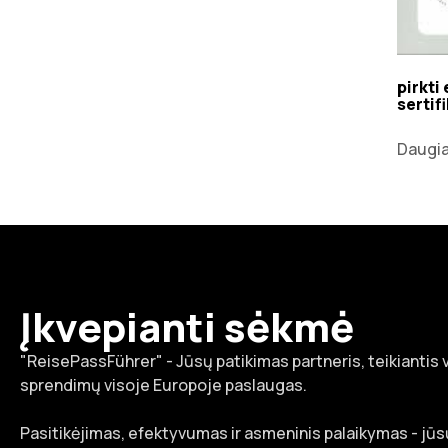
pirkti
sertif
Daugi
Įkvepianti sėkmė
"ReisePassFührer" - Jūsų patikimas partneris, teikiantis
sprendimų visoje Europoje paslaugas.
Pasitikėjimas, efektyvumas ir asmeninis palaikymas - jūsų