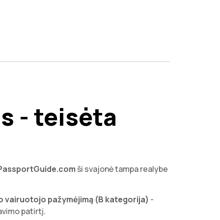
 - teisėta
PassportGuide.com
ši svajonė tampa realybe
io vairuotojo pažymėjimą (B kategorija)
-
vimo patirtį.