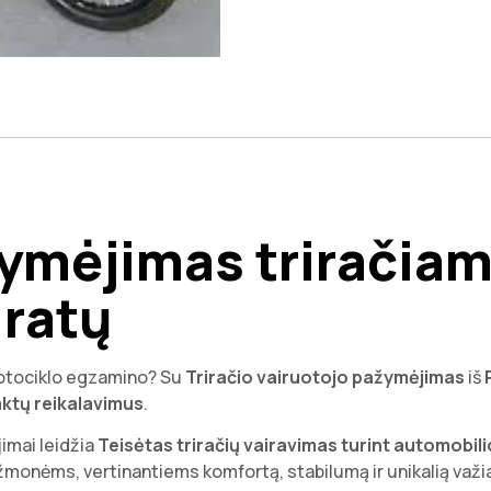
ymėjimas triračiams
 ratų
 motociklo egzamino? Su
Triračio vairuotojo pažymėjimas
iš
 aktų reikalavimus
.
imai leidžia
Teisėtas triračių vairavimas turint automobil
a žmonėms, vertinantiems komfortą, stabilumą ir unikalią važia