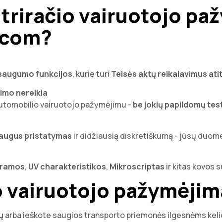
i triračio vairuotojo pa
.com?
 saugumo funkcijos
, kurie turi
Teisės aktų reikalavimus ati
imo nereikia
 automobilio vairuotojo pažymėjimu -
be jokių papildomų te
augus pristatymas
ir didžiausią diskretiškumą - jūsų duo
gramos
,
UV charakteristikos
,
Mikroscriptas
ir kitas kovos 
io vairuotojo pažymėji
ų
arba ieškote saugios transporto priemonės ilgesnėms keli