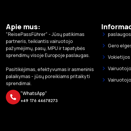
Apie mus:
Informac
"ReisePassFührer" - Jūsų patikimas
paslaugos
partneris, teikiantis vairuotojo
Gero elge
pažymėjimų, pasų, MPU ir tapatybės
sprendimų visoje Europoje paslaugas.
Vokietijos
Vairuotojo
Pasitikėjimas, efektyvumas ir asmeninis
palaikymas - jūsų poreikiams pritaikyti
Vairuotojo
sprendimai.
"WhatsApp"
+49 176 44678273