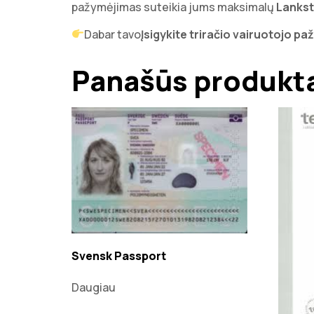
pažymėjimas suteikia jums maksimalų
Lankst
Dabar tavo
Įsigykite triračio vairuotojo p
Panašūs produkt
Svensk Passport
Daugiau