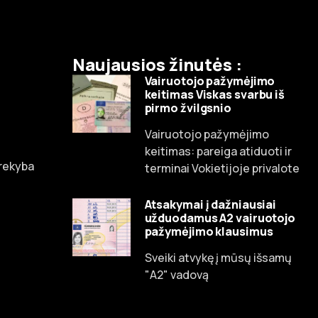
Naujausios žinutės :
Vairuotojo pažymėjimo
keitimas Viskas svarbu iš
pirmo žvilgsnio
Vairuotojo pažymėjimo
Russian
keitimas: pareiga atiduoti ir
prekyba
terminai Vokietijoje privalote
Dutch
Spanish
Atsakymai į dažniausiai
užduodamus A2 vairuotojo
Chinese
pažymėjimo klausimus
French
Sveiki atvykę į mūsų išsamų
Czech
"A2" vadovą
Portuguese
English