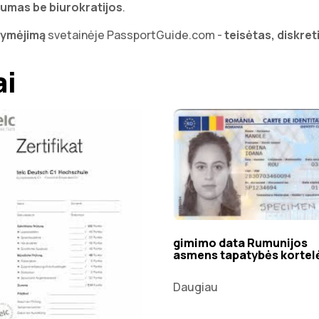
umas be biurokratijos
.
ažymėjimą
svetainėje
PassportGuide.com
-
teisėtas, diskret
ai
gimimo data Rumunijos
asmens tapatybės kortel
Daugiau