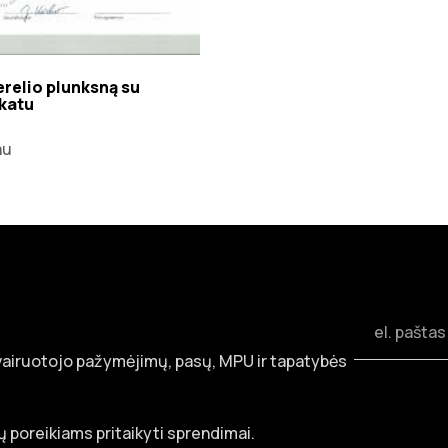
 erelio plunksną su
ikatu
au
 vairuotojo pažymėjimų, pasų, MPU ir tapatybės
 poreikiams pritaikyti sprendimai.