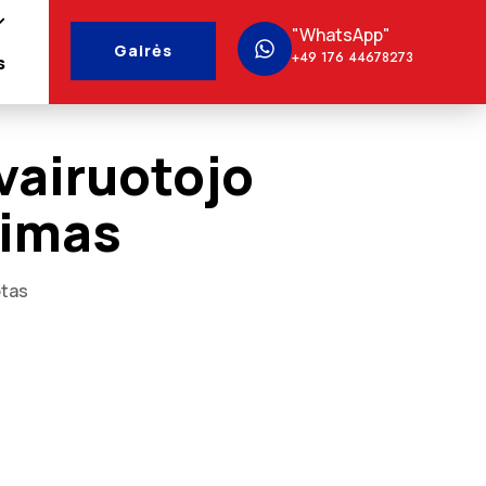
"WhatsApp"
Gairės
+49 176 44678273
s
 vairuotojo
imas
tas