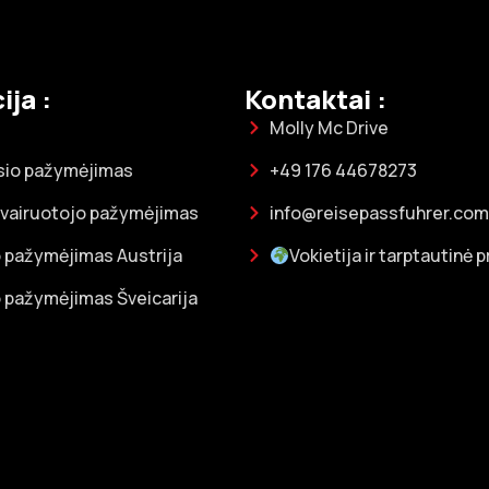
ija :
Kontaktai :
Molly Mc Drive
sio pažymėjimas
+49 176 44678273
 vairuotojo pažymėjimas
info@reisepassfuhrer.com
 pažymėjimas Austrija
Vokietija ir tarptautinė 
 pažymėjimas Šveicarija