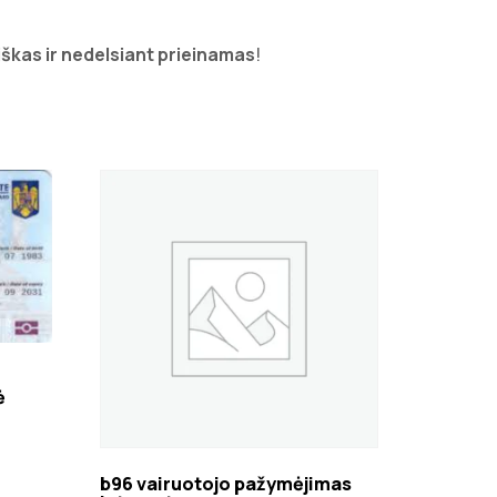
iškas ir nedelsiant prieinamas
!
ė
b96 vairuotojo pažymėjimas