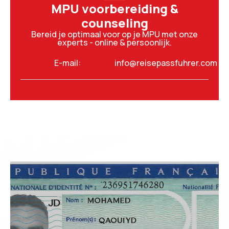
MPU voorbereiding &
counseling
Bereid je optimaal voor op je MPU met onze
experts - online & persoonlijk.
E-mail:
info@reisepassfuhrer.com