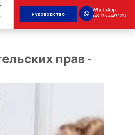
WhatsApp
Руководство
+49 176 44678273
г
ельских прав -