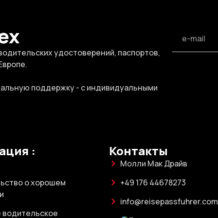
ех
 водительских удостоверений, паспортов,
Европе.
уальную поддержку - с индивидуальными
ация :
Контакты
Молли Мак Драйв
ьство о хорошем
+49 176 44678273
и
info@reisepassfuhrer.com
 водительское