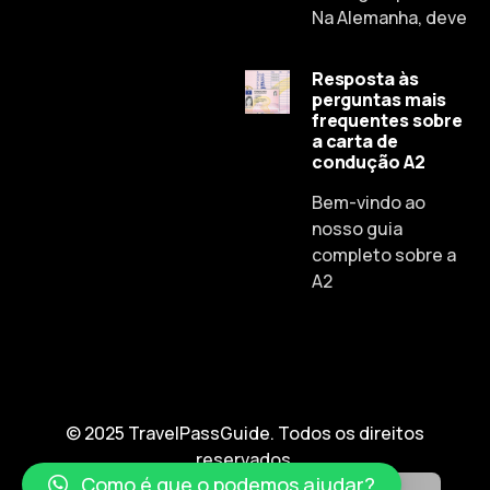
Na Alemanha, deve
Resposta às
perguntas mais
frequentes sobre
a carta de
condução A2
Russian
Bem-vindo ao
Dutch
nosso guia
Spanish
completo sobre a
A2
Chinese
Lithuanian
French
Czech
English
© 2025 TravelPassGuide. Todos os direitos
reservados.
German
Como é que o podemos ajudar?