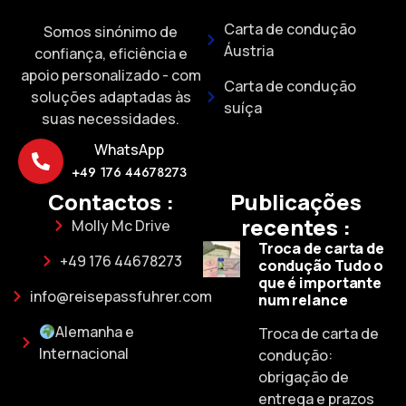
Carta de condução
Somos sinónimo de
Áustria
confiança, eficiência e
apoio personalizado - com
Carta de condução
soluções adaptadas às
suíça
suas necessidades.
WhatsApp
+49 176 44678273
Contactos :
Publicações
recentes :
Molly Mc Drive
Troca de carta de
+49 176 44678273
condução Tudo o
que é importante
info@reisepassfuhrer.com
num relance
Alemanha e
Troca de carta de
Internacional
condução:
obrigação de
entrega e prazos