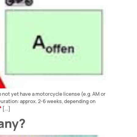
do not yet have a motorcycle license (e.g. AM or
uration: approx. 2-6 weeks, depending on
[...]
many?