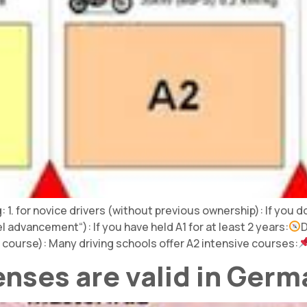
g: 1. for novice drivers (without previous ownership): If you 
el advancement“): If you have held A1 for at least 2 years:
D
sh course): Many driving schools offer A2 intensive courses:
enses are valid in Ger