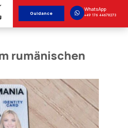
WhatsApp
Guidance
+49 176 44678273
g
em rumänischen