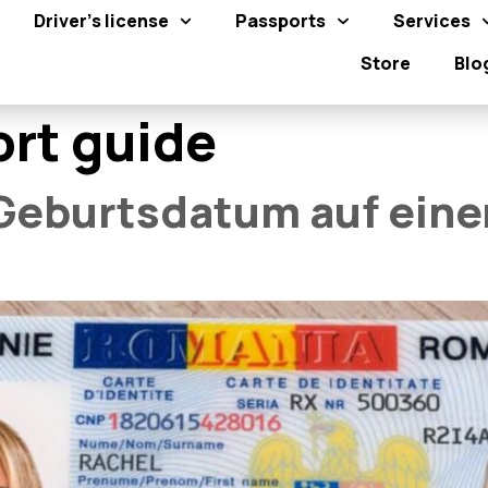
Driver's license
Passports
Services
Store
Blo
rt guide
 Geburtsdatum auf ein