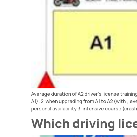
Average duration of A2 driver's license trainin
A1): 2. when upgrading from A1 to A2 (with „lev
personal availability 3. intensive course (cra
Which driving lic