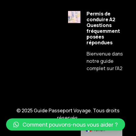
Permis de
conduire A2
Questions
fréquemment
posées
Russian
répondues
Dutch
Bienvenue dans
Spanish
notre guide
complet sur l'A2
Chinese
Lithuanian
Czech
Portuguese
English
© 2025 Guide Passeport Voyage. Tous droits
réservés.
German
Comment pouvons-nous vous aider ?
French