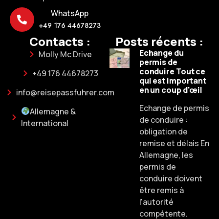
WhatsApp
+49 176 44678273
Contacts :
Posts récents :
Echange du
Molly Mc Drive
permis de
conduire Tout ce
+49 176 44678273
qui est important
en un coup d'œil
info@reisepassfuhrer.com
Echange de permis
Allemagne &
de conduire :
International
obligation de
remise et délais En
Allemagne, les
permis de
conduire doivent
être remis à
l'autorité
compétente.