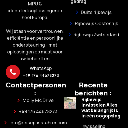
gedrag
MPU &
identiteitsoplossingen in
Duits rijbewijs
heel Europa.
Rijbewijs Oostenrijk
Wij staan voor vertrouwen,
Rijbewijs Zwitserland
efficiëntie en persoonlijke
ondersteuning - met
oplossingen op maat voor
uw behoeften.
WhatsApp
+49 176 44678273
Contactpersonen
Recente
:
berichten :
Rijbewijs
Molly Mc Drive
inwisselen Alles
wat belangrijk is
+49 176 44678273
in één oogopslag
info@reisepassfuhrer.com
Inwisseling