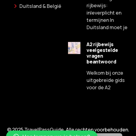
rijbewijs:
Duitsland & België
inleverplicht en
termijnen In
Duitsland moet je
A2 rijbewijs
veelgestelde
Russian
vragen
beantwoord
Spanish
Chinese
Welkom bij onze
uitgebreide gids
Lithuanian
voor de A2
French
Czech
Portuguese
English
© 2025 TravelPassGuide. Alle rechten voorbehouden.
German