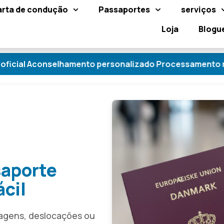
arta de condução
Passaportes
serviços
Loja
Blogu
elhamento personalizado Processamento rápido Passapo
saporte
ácil
iagens, deslocações ou