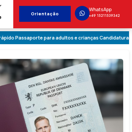
WhatsApp
Orientação
+49 15211539342
e
rte para adultos e crianças Candidatura sem stress Pa