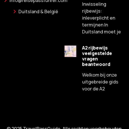
info@reisepassfuhrer.com
Inwisseling
rijbewijs:
Duitsland & België
inleverplicht en
termijnen In
Duitsland moet je
A2 rijbewijs
veelgestelde
Russian
vragen
beantwoord
Spanish
Chinese
Welkom bij onze
uitgebreide gids
Lithuanian
voor de A2
French
Czech
Portuguese
English
© 2025 TravelPassGuide. Alle rechten voorbehouden.