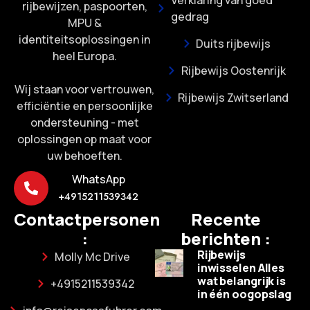
Verklaring van goed
rijbewijzen, paspoorten,
gedrag
MPU &
identiteitsoplossingen in
Duits rijbewijs
heel Europa.
Rijbewijs Oostenrijk
Wij staan voor vertrouwen,
Rijbewijs Zwitserland
efficiëntie en persoonlijke
ondersteuning - met
oplossingen op maat voor
uw behoeften.
WhatsApp
+4915211539342
Contactpersonen
Recente
:
berichten :
Rijbewijs
Molly Mc Drive
inwisselen Alles
wat belangrijk is
+4915211539342
in één oogopslag