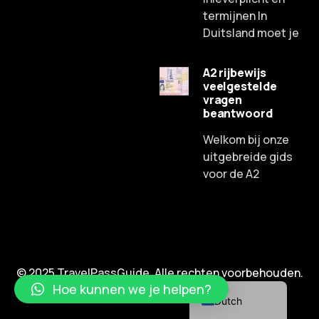
termijnen In
Duitsland moet je
A2 rijbewijs
veelgestelde
Russian
vragen
beantwoord
Spanish
Chinese
Welkom bij onze
uitgebreide gids
Lithuanian
voor de A2
French
Czech
Portuguese
English
© 2025 TravelPassGuide. Alle rechten voorbehouden.
German
Hoe kunnen we je helpen?
Dutch