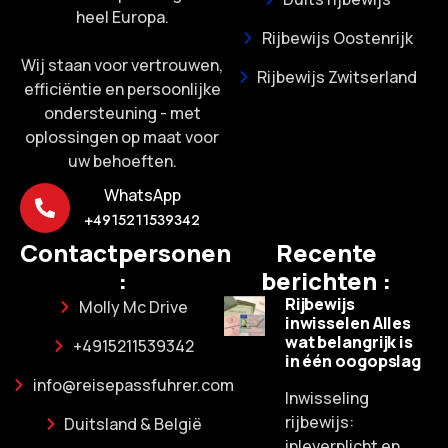
heel Europa.
Rijbewijs Oostenrijk
Wij staan voor vertrouwen,
Rijbewijs Zwitserland
efficiëntie en persoonlijke
ondersteuning - met
oplossingen op maat voor
uw behoeften.
WhatsApp
+4915211539342
Contactpersonen
Recente
:
berichten :
Rijbewijs
Molly Mc Drive
inwisselen Alles
wat belangrijk is
+4915211539342
in één oogopslag
info@reisepassfuhrer.com
Inwisseling
rijbewijs:
Duitsland & België
inleverplicht en