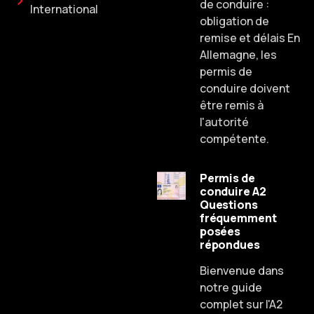
de conduire :
International
obligation de
remise et délais En
Allemagne, les
permis de
conduire doivent
être remis à
l'autorité
compétente.
Permis de
conduire A2
Questions
fréquemment
posées
Russian
répondues
Dutch
Bienvenue dans
Spanish
notre guide
complet sur l'A2
Chinese