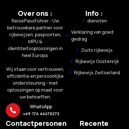
Over ons :
Info :
ReisePassFührer - Uw
diensten
betrouwbare partner voor
Verklaring van goed
rijbewijzen, paspoorten,
gedrag
MPU &
identiteitsoplossingen in
Duits rijbewijs
heel Europa.
Rijbewijs Oostenrijk
Wij staan voor vertrouwen,
Rijbewijs Zwitserland
efficiëntie en persoonlijke
ondersteuning - met
oplossingen op maat voor
uw behoeften.
WhatsApp
+49 176 44678273
Contactpersonen
Recente