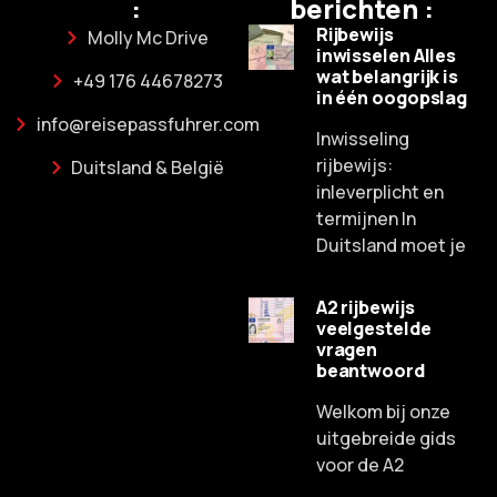
:
berichten :
Rijbewijs
Molly Mc Drive
inwisselen Alles
wat belangrijk is
+49 176 44678273
in één oogopslag
info@reisepassfuhrer.com
Inwisseling
rijbewijs:
Duitsland & België
inleverplicht en
termijnen In
Duitsland moet je
A2 rijbewijs
veelgestelde
Russian
vragen
beantwoord
Spanish
Chinese
Welkom bij onze
uitgebreide gids
Lithuanian
voor de A2
French