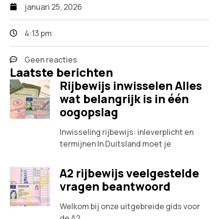
januari 25, 2026
4:13 pm
Geen reacties
Laatste berichten
Rijbewijs inwisselen Alles
wat belangrijk is in één
oogopslag
Inwisseling rijbewijs: inleverplicht en
termijnen In Duitsland moet je
A2 rijbewijs veelgestelde
vragen beantwoord
Welkom bij onze uitgebreide gids voor
de A2