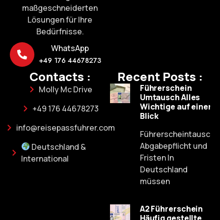
maßgeschneiderten
Lösungen für Ihre
Bedürfnisse.
WhatsApp
+49 176 44678273
Contacts :
Recent Posts :
Führerschein
Molly Mc Drive
Umtausch Alles
Wichtige auf einen
+49 176 44678273
Blick
info@reisepassfuhrer.com
Führerscheintausch:
Abgabepflicht und
Deutschland &
Fristen In
International
Deutschland
müssen
A2 Führerschein
Häufig gestellte