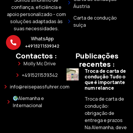
Áustria
confiança, eficiência e
apoio personalizado - com
Carta de condução
soluções adaptadas às
suíça
suas necessidades.
WhatsApp
+4915211539342
Contactos :
Publicações
recentes :
Molly Mc Drive
Troca de carta de
+4915211539342
condução Tudo o
que é importante
info@reisepassfuhrer.com
num relance
Alemanha e
Troca de carta de
Internacional
condução:
obrigação de
entrega e prazos
Na Alemanha, deve