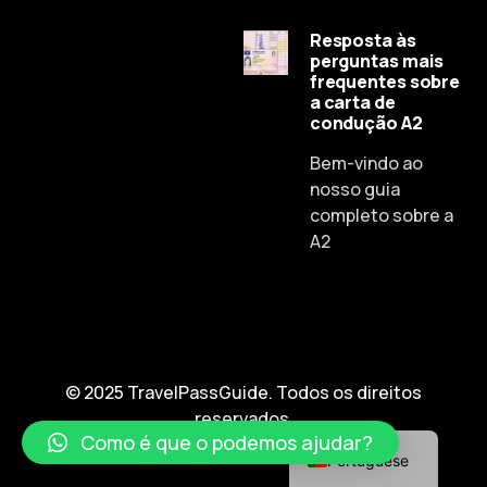
Resposta às
perguntas mais
frequentes sobre
a carta de
condução A2
Russian
Bem-vindo ao
Dutch
nosso guia
Spanish
completo sobre a
A2
Chinese
Lithuanian
French
Czech
English
© 2025 TravelPassGuide. Todos os direitos
reservados.
German
Como é que o podemos ajudar?
Portuguese