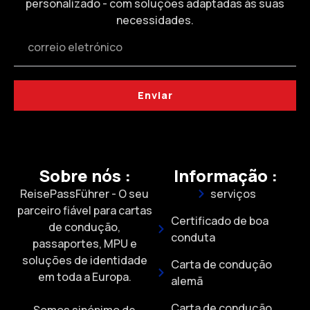
personalizado - com soluções adaptadas às suas
necessidades.
Enviar
Sobre nós :
Informação :
ReisePassFührer - O seu
serviços
parceiro fiável para cartas
Certificado de boa
de condução,
conduta
passaportes, MPU e
soluções de identidade
Carta de condução
em toda a Europa.
alemã
Carta de condução
Somos sinónimo de