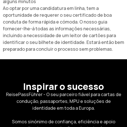
alguns minutos
Ao optar por uma candidatura em linha, tem a
oportunidade de requerer o seu certificado de boa
conduta de forma rápida e cómoda. O nosso guia
fornecer-lhe-á todas as informações necessárias,
incluindo a necessidade de um leitor de cartões para
identificar o seu bilhete de identidade. Estará então bem
preparado para concluir o processo sem problemas
.
Inspirar o sucesso
ReisePassFührer - O seu parceiro fiável para cartas de
condução, passaportes, MPU e soluções de
identidade em toda a Europa.
Somos sinónimo de confiança, eficiência e apoio