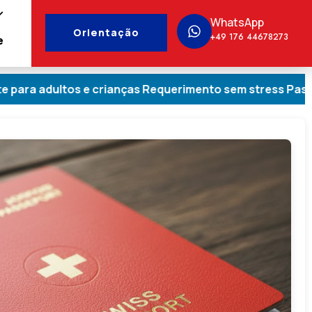
WhatsApp
Orientação
+49 176 44678273
e
os e crianças Requerimento sem stress Passaporte suíç