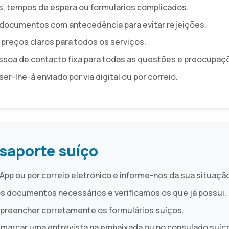
, tempos de espera ou formulários complicados.
 documentos com antecedência para evitar rejeições.
 preços claros para todos os serviços.
soa de contacto fixa para todas as questões e preocupaç
er-lhe-á enviado por via digital ou por correio.
saporte suíço
pp ou por correio eletrónico e informe-nos da sua situaçã
s documentos necessários e verificamos os que já possui.
 preencher corretamente os formulários suíços.
 marcar uma entrevista na embaixada ou no consulado suíç