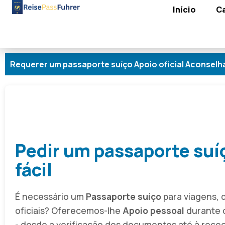
Início
C
um passaporte suíço Apoio oficial Aconselhamento pers
Pedir um passaporte suíç
fácil
É necessário um
Passaporte suíço
para viagens, 
oficiais? Oferecemos-lhe
Apoio pessoal
durante 
- desde a verificação dos documentos até à rece