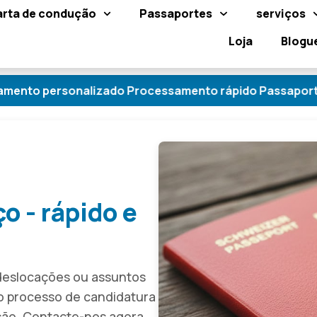
arta de condução
Passaportes
serviços
Loja
Blogu
onalizado Processamento rápido Passaporte para adult
o - rápido e
deslocações ou assuntos
o processo de candidatura
ção. Contacte-nos agora