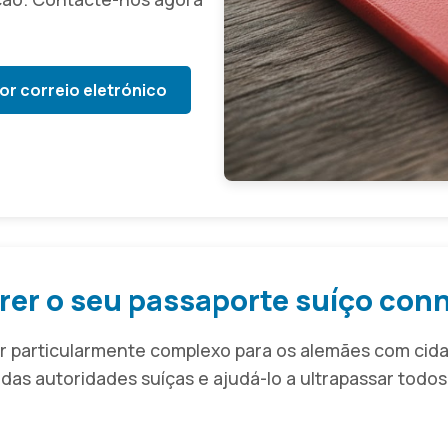
or correio eletrónico
erer o seu passaporte suíço con
 particularmente complexo para os alemães com cidad
das autoridades suíças e ajudá-lo a ultrapassar todos