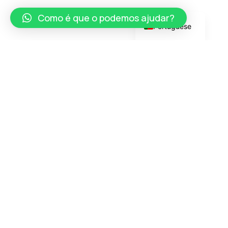
German
Como é que o podemos ajudar?
Portuguese
Inspirar o sucesso
ReisePassFührer - O seu parceiro fiável para cartas de
condução, passaportes, MPU e soluções de
identidade em toda a Europa.
Somos sinónimo de confiança, eficiência e apoio