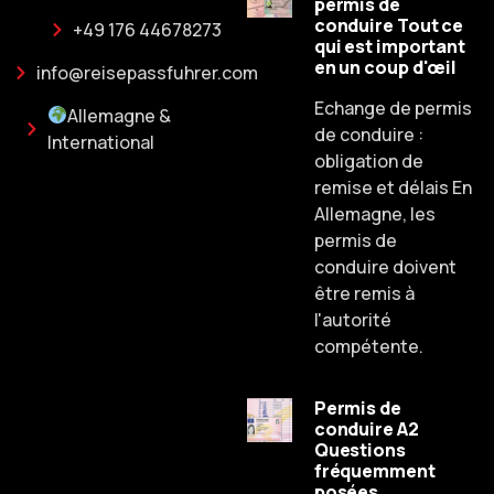
permis de
conduire Tout ce
+49 176 44678273
qui est important
en un coup d'œil
info@reisepassfuhrer.com
Echange de permis
Allemagne &
de conduire :
International
obligation de
remise et délais En
Allemagne, les
permis de
conduire doivent
être remis à
l'autorité
compétente.
Permis de
conduire A2
Questions
fréquemment
posées