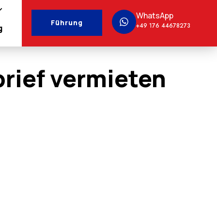
WhatsApp
Führung
+49 176 44678273
g
rief vermieten