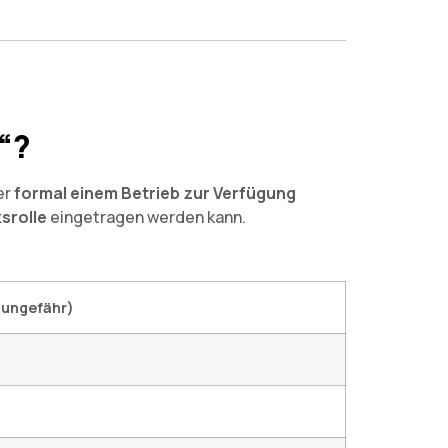
“?
er
formal einem Betrieb zur Verfügung
srolle
eingetragen werden kann.
(ungefähr)