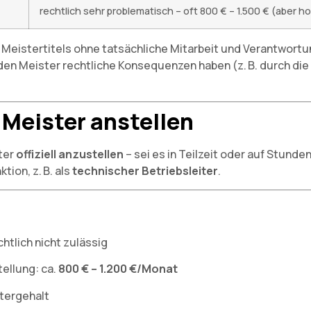
rechtlich sehr problematisch – oft 800 € – 1.500 € (aber h
 Meistertitels ohne tatsächliche Mitarbeit und Verantwortu
r den Meister rechtliche Konsequenzen haben (z. B. durch 
 Meister anstellen
ter
offiziell anzustellen
– sei es in Teilzeit oder auf Stund
tion, z. B. als
technischer Betriebsleiter
.
echtlich nicht zulässig
tellung: ca.
800 € – 1.200 €/Monat
stergehalt