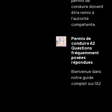
permis de
conduire doivent
être remis à
l'autorité
compétente.
Permis de
conduire A2
Questions
fréquemment
posées
Russian
répondues
Dutch
Bienvenue dans
Spanish
notre guide
complet sur l'A2
Chinese
Lithuanian
Czech
Portuguese