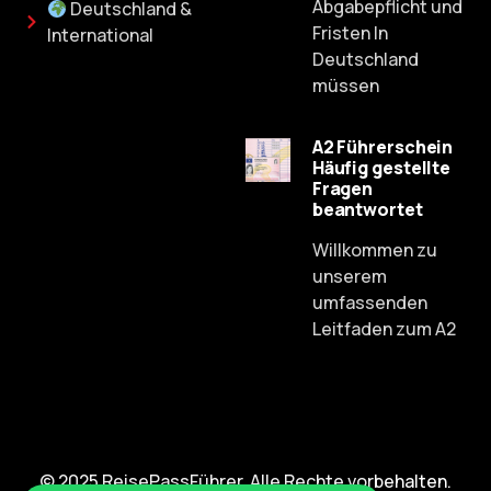
Abgabepflicht und
Deutschland &
Fristen In
International
Deutschland
müssen
A2 Führerschein
Häufig gestellte
Fragen
Russian
beantwortet
Dutch
Willkommen zu
Spanish
unserem
umfassenden
Chinese
Leitfaden zum A2
Lithuanian
French
Czech
Portuguese
© 2025 ReisePassFührer. Alle Rechte vorbehalten.
English