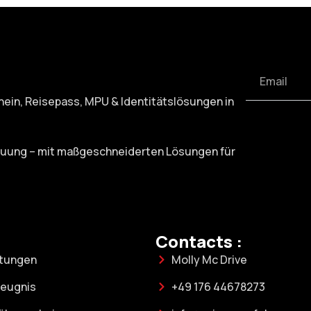
chein, Reisepass, MPU & Identitätslösungen in
treuung – mit maßgeschneiderten Lösungen für
Contacts :
stungen
Molly Mc Drive
eugnis
+49 176 44678273