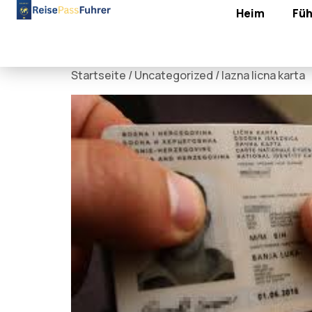
Heim
Füh
Startseite
/
Uncategorized
/ lazna licna karta