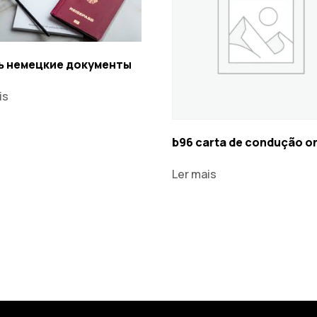
ь немецкие документы
is
b96 carta de condução o
Ler mais