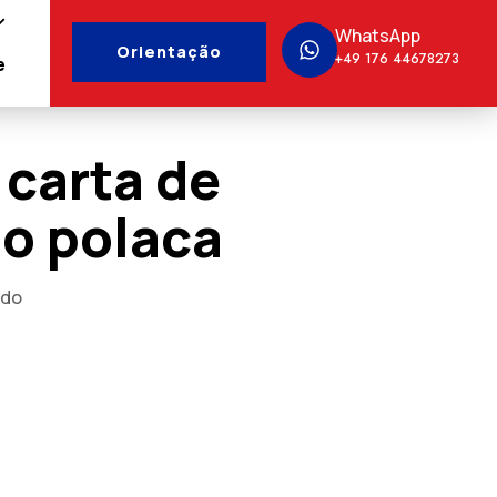
WhatsApp
Orientação
+49 176 44678273
e
carta de
o polaca
ado