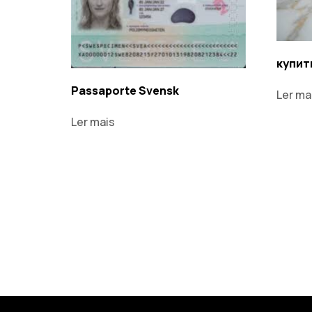
купит
Passaporte Svensk
Ler ma
Ler mais