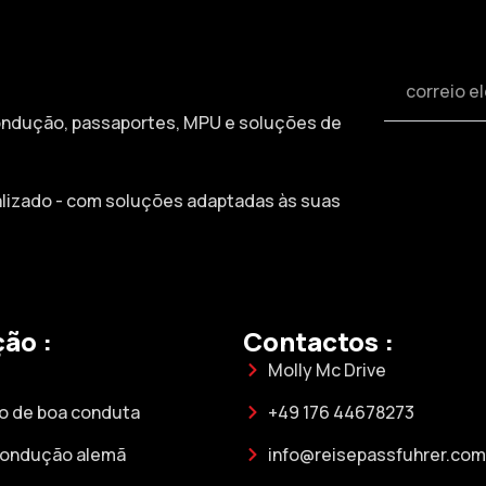
 condução, passaportes, MPU e soluções de
alizado - com soluções adaptadas às suas
ão :
Contactos :
Molly Mc Drive
do de boa conduta
+49 176 44678273
condução alemã
info@reisepassfuhrer.com