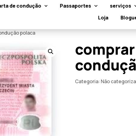
arta de condução
Passaportes
serviços
Loja
Blogu
condução polaca
comprar 
conduçã
Categoria:
Não categoriz