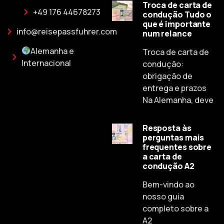
Troca de carta de
+49 176 44678273
condução Tudo o
que é importante
info@reisepassfuhrer.com
num relance
Alemanha e
Troca de carta de
Internacional
condução:
obrigação de
entrega e prazos
Na Alemanha, deve
Resposta às
perguntas mais
frequentes sobre
a carta de
condução A2
Russian
Bem-vindo ao
Dutch
nosso guia
Spanish
completo sobre a
A2
Chinese