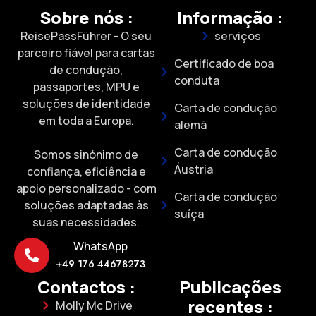
Sobre nós :
Informação :
ReisePassFührer - O seu
serviços
parceiro fiável para cartas
Certificado de boa
de condução,
conduta
passaportes, MPU e
soluções de identidade
Carta de condução
em toda a Europa.
alemã
Carta de condução
Somos sinónimo de
Áustria
confiança, eficiência e
apoio personalizado - com
Carta de condução
soluções adaptadas às
suíça
suas necessidades.
WhatsApp
+49 176 44678273
Contactos :
Publicações
recentes :
Molly Mc Drive